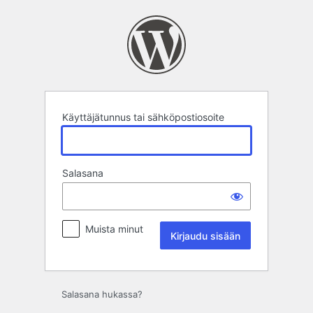
Kirjaudu
sisään
Käyttäjätunnus tai sähköpostiosoite
Salasana
Muista minut
Salasana hukassa?