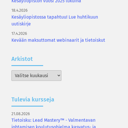
Kesäyliopiston vuosi 2025 lukuina
18.4.2026
Kesäyliopistossa tapahtuu! Lue huhtikuun
uutiskirje
17.4.2026
Kevään maksuttomat webinaarit ja tietoiskut
Ar­kis­tot
Arkistot
Tu­le­via kurs­se­ja
21.08.2026
Tietoisku: Lead Mastery™ - Valmentavan
johtamisen koulutusohjelma kasvatus- ja