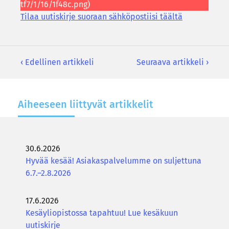
Tilaa uu­tis­kir­je suo­raan säh­kö­pos­tii­si tääl­tä
‹ Edellinen artikkeli
Seuraava artikkeli ›
Ai­hee­seen liit­ty­vät ar­tik­ke­lit
30.6.2026
Hyvää kesää! Asiakaspalvelumme on suljettuna
6.7.–2.8.2026
17.6.2026
Kesäyliopistossa tapahtuu! Lue kesäkuun
uutiskirje