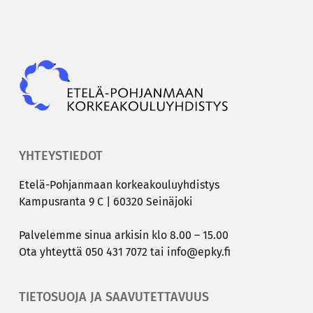
Epky
YHTEYSTIEDOT
Etelä-​Pohjanmaan kor­kea­kou­lu­yh­dis­tys
Kam­pus­ran­ta 9 C | 60320 Sei­nä­jo­ki
Pal­ve­lem­me sinua ar­ki­sin klo 8.00 – 15.00
Ota yh­teyt­tä
050 431 7072
tai
info@epky.fi
TIETOSUOJA JA SAAVUTETTAVUUS