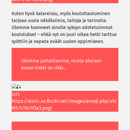
Kuten hyvä ka­la­reis­su, myös kou­lut­tau­tu­mi­nen
tar­jo­aa uusia nä­kö­kul­mia, tai­to­ja ja ta­ri­noi­ta.
Olem­me koon­neet si­nul­le syk­syn odo­te­tuim­mat
kou­lu­tuk­set – ehkä nyt on juuri oikea hetki tart­tua
syöt­tiin ja na­pa­ta eväät uuden op­pi­mi­seen.