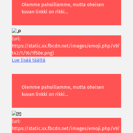
Lue lisää tääl­tä