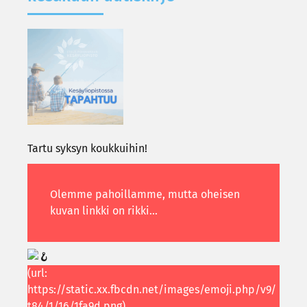
Tartu syk­syn kouk­kui­hin!