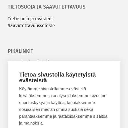
TIETOSUOJA JA SAAVUTETTAVUUS
Tie­to­suo­ja ja eväs­teet
Saa­vu­tet­ta­vuus­se­los­te
PIKALINKIT
Korkeakouluyhdistys
Kesäyliopisto
Tietoa sivustolla käytetyistä
Epanet
evästeistä
Käytämme sivustollamme evästeitä
BLOGIT
kerätäksemme ja analysoidaksemme sivuston
suorituskykyä ja käyttöä, tarjotaksemme
Kesäyliopiston blogi
sosiaalisen median ominaisuuksia sekä
Epanet-blogi
parantaaksemme ja räätälöidäksemme sisältöä
ja mainoksia.