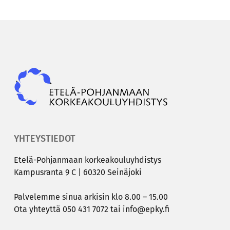
Epky
YHTEYSTIEDOT
Etelä-​Pohjanmaan kor­kea­kou­lu­yh­dis­tys
Kam­pus­ran­ta 9 C | 60320 Sei­nä­jo­ki
Pal­ve­lem­me sinua ar­ki­sin klo 8.00 – 15.00
Ota yh­teyt­tä
050 431 7072
tai
info@epky.fi