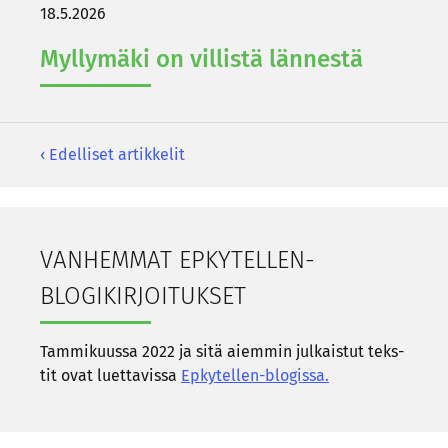
18.5.2026
Myl­ly­mä­ki on vil­lis­tä län­nes­tä
‹ Edelliset artikkelit
Ar­
tik­
ke­
VAN­HEM­MAT EPKYTELLEN-​
lien
BLOGIKIRJOITUKSET
se­
laus
Tam­mi­kuus­sa 2022 ja sitä ai­em­min jul­kais­tut teks­
tit ovat luet­ta­vis­sa
Epkytellen-​blogissa.