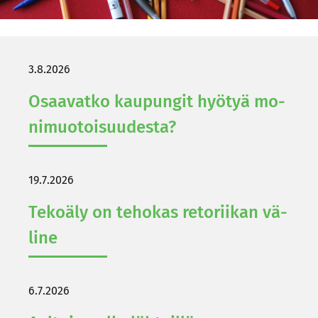
3.8.2026
Osaa­vat­ko kau­pun­git hyö­tyä mo­
ni­muo­toi­suu­des­ta?
19.7.2026
Te­ko­ä­ly on te­ho­kas re­to­rii­kan vä­
li­ne
6.7.2026