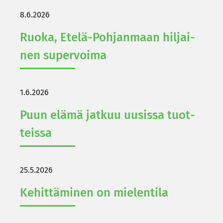
8.6.2026
Ruoka, Etelä-​Pohjanmaan hil­jai­
nen su­per­voi­ma
1.6.2026
Puun elämä jat­kuu uusis­sa tuot­
teis­sa
25.5.2026
Ke­hit­tä­mi­nen on mie­len­ti­la