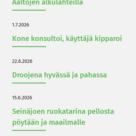
Aal­to­jen al­ku­läh­teil­lä
1.7.2026
Kone kon­sul­toi, käyt­tä­jä kip­pa­roi
22.6.2026
Droo­je­na hy­väs­sä ja pa­has­sa
15.6.2026
Sei­nä­joen ruo­ka­ta­ri­na pel­los­ta
pöy­tään ja maa­il­mal­le