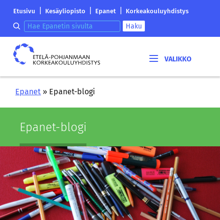
Siirry
Etelä-
|
|
|
Etusivu
Kesäyliopisto
Epanet
Korkeakouluyhdistys
sisältöön
Pohjanmaan
Hae epanetin sivulta
Haku
korkeakouluyhdistyksen
saapumissivu
Etelä-
Pohjanmaan
korkeakouluyhdistys
Epanet
»
Epanet-blogi
Epanet-​blogi