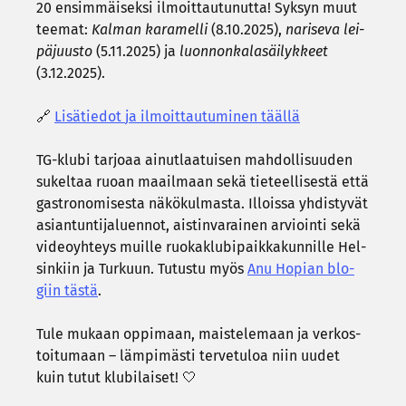
20 en­sim­mäi­sek­si il­moit­tau­tu­nut­ta! Syk­syn muut
tee­mat:
Kal­man ka­ra­mel­li
(8.10.2025),
na­ri­se­va lei­
pä­juus­to
(5.11.2025) ja
luon­non­ka­la­säi­lyk­keet
(3.12.2025).
🔗
Li­sä­tie­dot
ja il­moit­tau­tu­mi­nen tääl­lä
TG-​klubi tar­jo­aa ai­nut­laa­tui­sen mah­dol­li­suu­den
su­kel­taa ruoan maa­il­maan sekä tie­teel­li­ses­tä että
ga­stro­no­mi­ses­ta nä­kö­kul­mas­ta. Il­lois­sa yh­dis­ty­vät
asian­tun­ti­ja­luen­not, ais­tin­va­rai­nen ar­vioin­ti sekä
vi­deo­yh­teys muil­le ruo­kaklu­bi­paik­ka­kun­nil­le Hel­
sin­kiin ja Tur­kuun. Tu­tus­tu myös
Anu Ho­pian blo­
giin tästä
.
Tule mu­kaan op­pi­maan, mais­te­le­maan ja ver­kos­
toi­tu­maan – läm­pi­mäs­ti ter­ve­tu­loa niin uudet
kuin tutut klu­bi­lai­set! 🤍