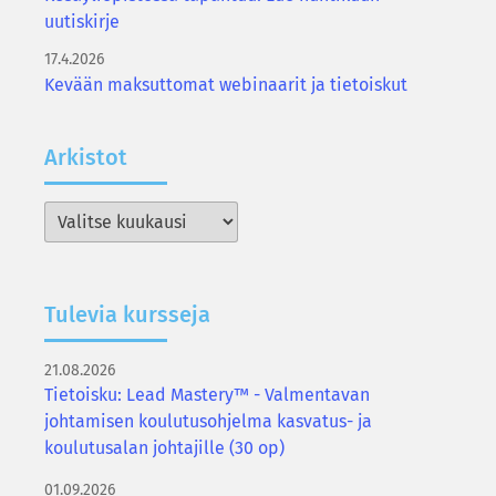
uutiskirje
17.4.2026
Kevään maksuttomat webinaarit ja tietoiskut
Ar­kis­tot
Arkistot
Tu­le­via kurs­se­ja
21.08.2026
Tietoisku: Lead Mastery™ - Valmentavan
johtamisen koulutusohjelma kasvatus- ja
koulutusalan johtajille (30 op)
01.09.2026