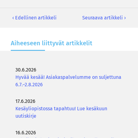
‹ Edellinen artikkeli
Seuraava artikkeli ›
Ai­hee­seen liit­ty­vät ar­tik­ke­lit
30.6.2026
Hyvää kesää! Asiakaspalvelumme on suljettuna
6.7.–2.8.2026
17.6.2026
Kesäyliopistossa tapahtuu! Lue kesäkuun
uutiskirje
16.6.2026