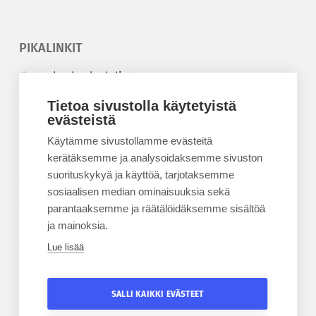
PIKALINKIT
Korkeakouluyhdistys
Kesäyliopisto
Tietoa sivustolla käytetyistä
evästeistä
Epanet
Käytämme sivustollamme evästeitä
BLOGIT
kerätäksemme ja analysoidaksemme sivuston
suorituskykyä ja käyttöä, tarjotaksemme
Kesäyliopiston blogi
sosiaalisen median ominaisuuksia sekä
Epanet-blogi
parantaaksemme ja räätälöidäksemme sisältöä
ja mainoksia.
Lue lisää
TILAA UUTISKIRJE
Tilaa kesäyliopiston uutiskirje
SALLI KAIKKI EVÄSTEET
Tilaa Epanetin uutiskirje