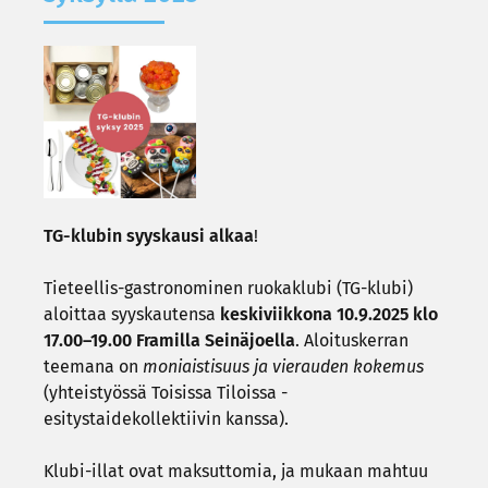
TG-​klubin syys­kausi alkaa
!
Tieteellis-​gastronominen ruo­kaklu­bi (TG-​klubi)
aloit­taa syys­kau­ten­sa
kes­ki­viik­ko­na 10.9.2025 klo
17.00–19.00 Fra­mil­la Sei­nä­joel­la
. Aloi­tus­ker­ran
tee­ma­na on
mo­niais­ti­suus ja vie­rau­den ko­ke­mus
(yh­teis­työs­sä Toi­sis­sa Ti­lois­sa -​
esitystaidekollektiivin kans­sa).
Klubi-​illat ovat mak­sut­to­mia, ja mu­kaan mah­tuu