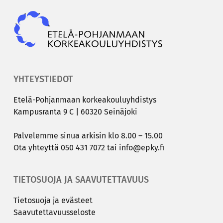
Epky
YHTEYSTIEDOT
Etelä-​Pohjanmaan kor­kea­kou­lu­yh­dis­tys
Kam­pus­ran­ta 9 C | 60320 Sei­nä­jo­ki
Pal­ve­lem­me sinua ar­ki­sin klo 8.00 – 15.00
Ota yh­teyt­tä
050 431 7072
tai
info@epky.fi
TIETOSUOJA JA SAAVUTETTAVUUS
Tie­to­suo­ja ja eväs­teet
Saa­vu­tet­ta­vuus­se­los­te