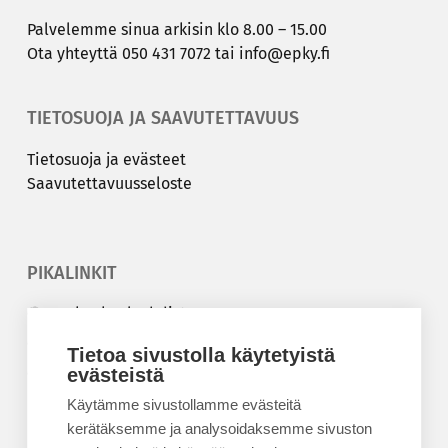
Pal­ve­lem­me sinua ar­ki­sin klo 8.00 – 15.00
Ota yh­teyt­tä
050 431 7072
tai
info@epky.fi
TIETOSUOJA JA SAAVUTETTAVUUS
Tie­to­suo­ja ja eväs­teet
Saa­vu­tet­ta­vuus­se­los­te
PIKALINKIT
Korkeakouluyhdistys
Kesäyliopisto
Tietoa sivustolla käytetyistä
evästeistä
Epanet
Käytämme sivustollamme evästeitä
BLOGIT
kerätäksemme ja analysoidaksemme sivuston