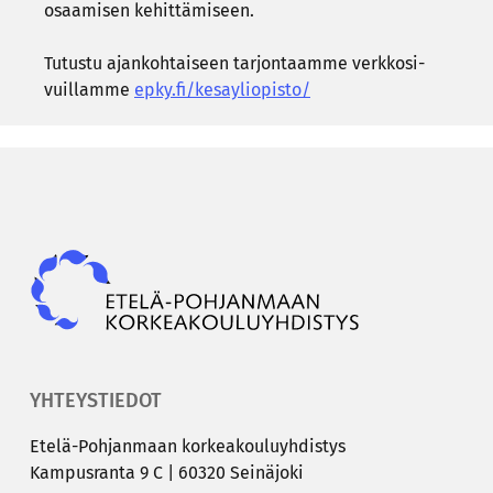
osaa­mi­sen ke­hit­tä­mi­seen.
Tu­tus­tu ajan­koh­tai­seen tar­jon­taam­me verk­ko­si­
vuil­lam­me
epky.fi/ke­say­li­opis­to/
Epky
YHTEYSTIEDOT
Etelä-​Pohjanmaan kor­kea­kou­lu­yh­dis­tys
Kam­pus­ran­ta 9 C | 60320 Sei­nä­jo­ki