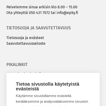
Pal­ve­lem­me sinua ar­ki­sin klo 8.00 – 15.00
Ota yh­teyt­tä
050 431 7072
tai
info@epky.fi
TIETOSUOJA JA SAAVUTETTAVUUS
Tie­to­suo­ja ja eväs­teet
Saa­vu­tet­ta­vuus­se­los­te
PIKALINKIT
Korkeakouluyhdistys
Kesäyliopisto
Tietoa sivustolla käytetyistä
evästeistä
Epanet
Käytämme sivustollamme evästeitä
BLOGIT
kerätäksemme ja analysoidaksemme sivuston