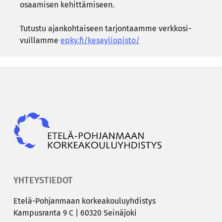
osaa­mi­sen ke­hit­tä­mi­seen.
Tu­tus­tu ajan­koh­tai­seen tar­jon­taam­me verk­ko­si­
vuil­lam­me
epky.fi/ke­say­li­opis­to/
Epky
YHTEYSTIEDOT
Etelä-​Pohjanmaan kor­kea­kou­lu­yh­dis­tys
Kam­pus­ran­ta 9 C | 60320 Sei­nä­jo­ki