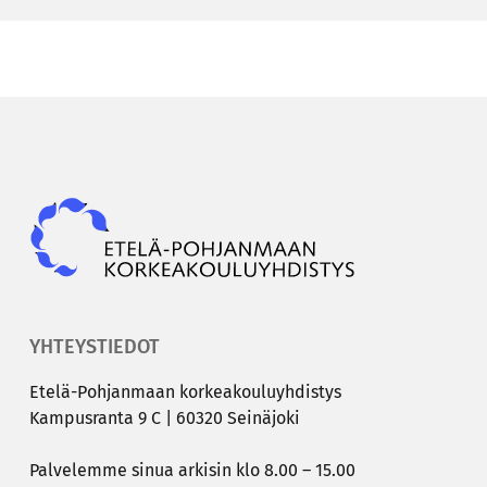
Epky
YHTEYSTIEDOT
Etelä-​Pohjanmaan kor­kea­kou­lu­yh­dis­tys
Kam­pus­ran­ta 9 C | 60320 Sei­nä­jo­ki
Pal­ve­lem­me sinua ar­ki­sin klo 8.00 – 15.00