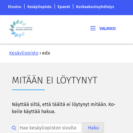
Siirry
Etelä-
|
|
|
Etusivu
Kesäyliopisto
Epanet
Korkeakouluyhdistys
sisältöön
Pohjanmaan
korkeakouluyhdistyksen
Etelä-
saapumissivu
Pohjanmaan
kesäyliopisto
Kesäyliopisto
›
edx
MI­TÄÄN EI LÖY­TY­NYT
Näyt­tää siltä, että tääl­tä ei löy­ty­nyt mi­tään. Ko­
kei­le käyt­tää hakua.
Hae kesäyliopiston sivulta
Haku