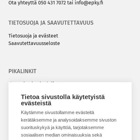
Ota yh­teyt­tä
050 431 7072
tai
info@epky.fi
TIETOSUOJA JA SAAVUTETTAVUUS
Tie­to­suo­ja ja eväs­teet
Saa­vu­tet­ta­vuus­se­los­te
PIKALINKIT
Korkeakouluyhdistys
Kesäyliopisto
Tietoa sivustolla käytetyistä
Epanet
evästeistä
Käytämme sivustollamme evästeitä
BLOGIT
kerätäksemme ja analysoidaksemme sivuston
suorituskykyä ja käyttöä, tarjotaksemme
Kesäyliopiston blogi
sosiaalisen median ominaisuuksia sekä
Epanet-blogi