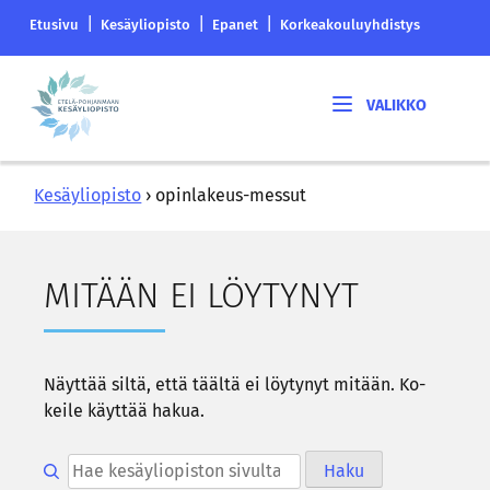
Siirry
Etelä-
|
|
|
Etusivu
Kesäyliopisto
Epanet
Korkeakouluyhdistys
sisältöön
Pohjanmaan
korkeakouluyhdistyksen
Etelä-
saapumissivu
Pohjanmaan
kesäyliopisto
Kesäyliopisto
›
opinlakeus-messut
MI­TÄÄN EI LÖY­TY­NYT
Näyt­tää siltä, että tääl­tä ei löy­ty­nyt mi­tään. Ko­
kei­le käyt­tää hakua.
Hae kesäyliopiston sivulta
Haku