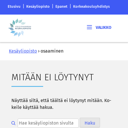
Siirry
Etelä-
|
|
|
Etusivu
Kesäyliopisto
Epanet
Korkeakouluyhdistys
sisältöön
Pohjanmaan
korkeakouluyhdistyksen
Etelä-
saapumissivu
Pohjanmaan
kesäyliopisto
Kesäyliopisto
›
osaaminen
MI­TÄÄN EI LÖY­TY­NYT
Näyt­tää siltä, että tääl­tä ei löy­ty­nyt mi­tään. Ko­
kei­le käyt­tää hakua.
Hae kesäyliopiston sivulta
Haku