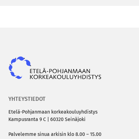
Epky
YHTEYSTIEDOT
Etelä-​Pohjanmaan kor­kea­kou­lu­yh­dis­tys
Kam­pus­ran­ta 9 C | 60320 Sei­nä­jo­ki
Pal­ve­lem­me sinua ar­ki­sin klo 8.00 – 15.00