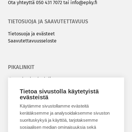
Ota yh­teyt­tä
050 431 7072
tai
info@epky.fi
TIETOSUOJA JA SAAVUTETTAVUUS
Tie­to­suo­ja ja eväs­teet
Saa­vu­tet­ta­vuus­se­los­te
PIKALINKIT
Korkeakouluyhdistys
Kesäyliopisto
Tietoa sivustolla käytetyistä
Epanet
evästeistä
Käytämme sivustollamme evästeitä
BLOGIT
kerätäksemme ja analysoidaksemme sivuston
suorituskykyä ja käyttöä, tarjotaksemme
Kesäyliopiston blogi
sosiaalisen median ominaisuuksia sekä
Epanet-blogi