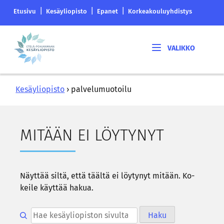
Siirry
Etelä-
|
|
|
Etusivu
Kesäyliopisto
Epanet
Korkeakouluyhdistys
sisältöön
Pohjanmaan
korkeakouluyhdistyksen
Etelä-
saapumissivu
Pohjanmaan
kesäyliopisto
Kesäyliopisto
›
palvelumuotoilu
MI­TÄÄN EI LÖY­TY­NYT
Näyt­tää siltä, että tääl­tä ei löy­ty­nyt mi­tään. Ko­
kei­le käyt­tää hakua.
Hae kesäyliopiston sivulta
Haku