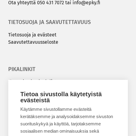
Ota yh­teyt­tä
050 431 7072
tai
info@epky.fi
TIETOSUOJA JA SAAVUTETTAVUUS
Tie­to­suo­ja ja eväs­teet
Saa­vu­tet­ta­vuus­se­los­te
PIKALINKIT
Korkeakouluyhdistys
Kesäyliopisto
Tietoa sivustolla käytetyistä
Epanet
evästeistä
Käytämme sivustollamme evästeitä
BLOGIT
kerätäksemme ja analysoidaksemme sivuston
suorituskykyä ja käyttöä, tarjotaksemme
Kesäyliopiston blogi
sosiaalisen median ominaisuuksia sekä
Epanet-blogi