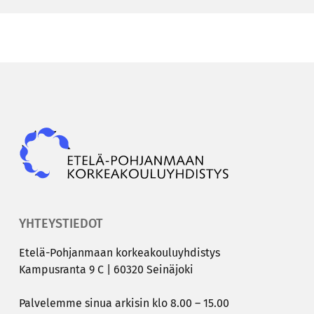
Epky
YHTEYSTIEDOT
Etelä-​Pohjanmaan kor­kea­kou­lu­yh­dis­tys
Kam­pus­ran­ta 9 C | 60320 Sei­nä­jo­ki
Pal­ve­lem­me sinua ar­ki­sin klo 8.00 – 15.00