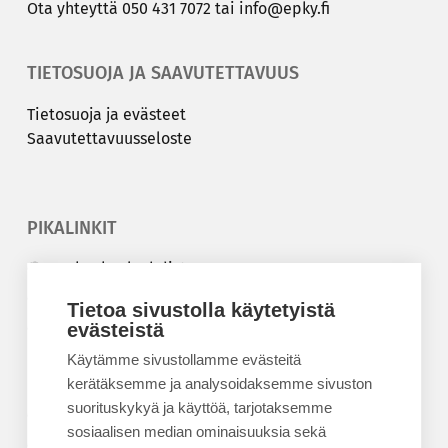
Ota yh­teyt­tä
050 431 7072
tai
info@epky.fi
TIETOSUOJA JA SAAVUTETTAVUUS
Tie­to­suo­ja ja eväs­teet
Saa­vu­tet­ta­vuus­se­los­te
PIKALINKIT
Korkeakouluyhdistys
Kesäyliopisto
Tietoa sivustolla käytetyistä
Epanet
evästeistä
Käytämme sivustollamme evästeitä
BLOGIT
kerätäksemme ja analysoidaksemme sivuston
suorituskykyä ja käyttöä, tarjotaksemme
Kesäyliopiston blogi
sosiaalisen median ominaisuuksia sekä
Epanet-blogi