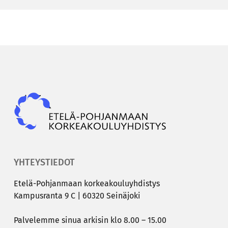
Epky
YHTEYSTIEDOT
Etelä-​Pohjanmaan kor­kea­kou­lu­yh­dis­tys
Kam­pus­ran­ta 9 C | 60320 Sei­nä­jo­ki
Pal­ve­lem­me sinua ar­ki­sin klo 8.00 – 15.00