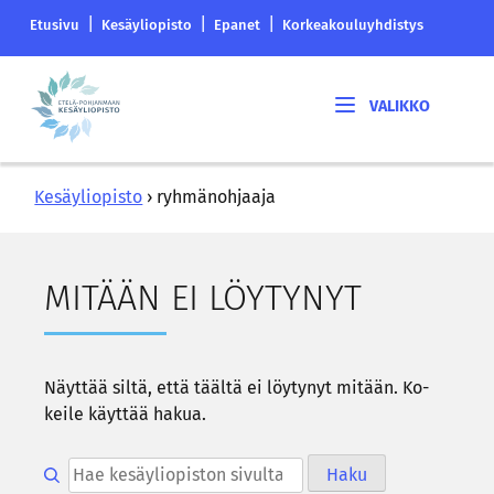
Siirry
Etelä-
|
|
|
Etusivu
Kesäyliopisto
Epanet
Korkeakouluyhdistys
sisältöön
Pohjanmaan
korkeakouluyhdistyksen
Etelä-
saapumissivu
Pohjanmaan
kesäyliopisto
Kesäyliopisto
›
ryhmänohjaaja
MI­TÄÄN EI LÖY­TY­NYT
Näyt­tää siltä, että tääl­tä ei löy­ty­nyt mi­tään. Ko­
kei­le käyt­tää hakua.
Hae kesäyliopiston sivulta
Haku