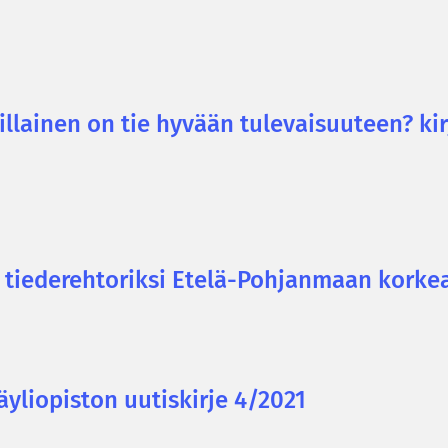
lai­nen on tie hy­vään tu­le­vai­suu­teen? kir­ja
 tie­de­reh­to­rik­si Etelä-​Pohjanmaan kor­kea
li­opis­ton uu­tis­kir­je 4/2021