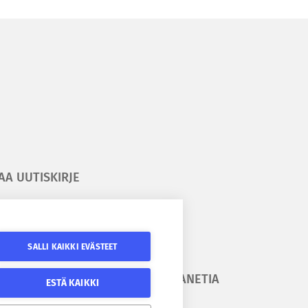
AA UUTISKIRJE
ilaa kesäyliopiston uutiskirje
ilaa Epanetin uutiskirje
SALLI KAIKKI EVÄSTEET
URAA
SEURAA EPANETIA
ESTÄ KAIKKI
SÄYLIOPISTOA
Epanetin Twitter