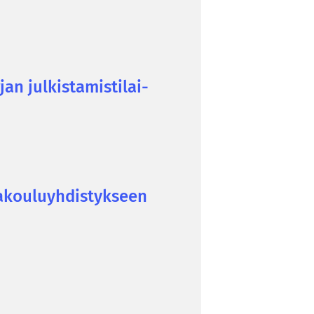
n jul­kis­ta­mis­ti­lai­
­kou­lu­yh­dis­tyk­seen