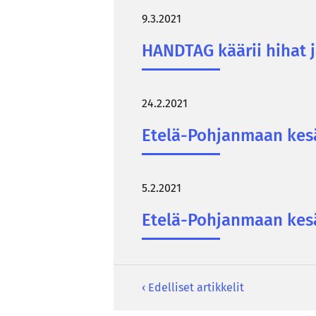
9.3.2021
HAND­TAG kää­rii hihat j
24.2.2021
Etelä-​Pohjanmaan ke­säy­
5.2.2021
Etelä-​Pohjanmaan ke­säy­
‹ Edelliset artikkelit
Ar­