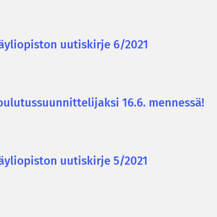
li­opis­ton uu­tis­kir­je 6/2021
­lu­tus­suun­nit­te­li­jak­si 16.6. men­nes­sä!
li­opis­ton uu­tis­kir­je 5/2021