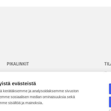
PIKALINKIT
TIL
Korkeakouluyhdistys
T
Kesäyliopisto
T
yistä evästeistä
Epanet
tä kerätäksemme ja analysoidaksemme sivuston
aksemme sosiaalisen median ominaisuuksia sekä
SE
me sisältöä ja mainoksia.
BLOGIT
KE