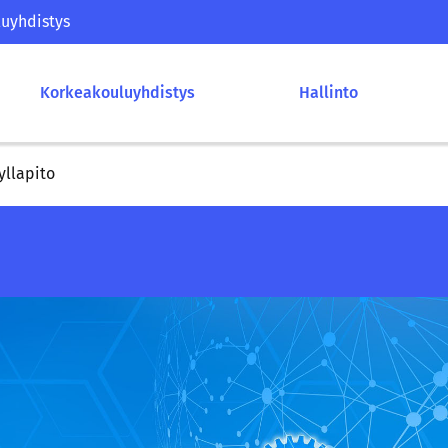
uyhdistys
Korkeakouluyhdistys
Hallinto
yllapito