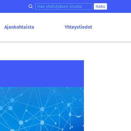
Hae korkeakouluyhdistyksen sivulta
Haku
Ajankohtaista
Yhteystiedot