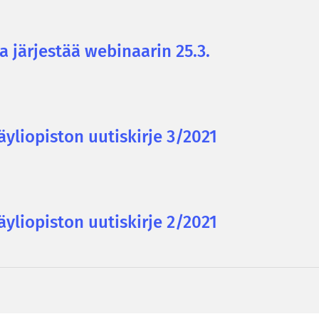
a jär­jes­tää webinaarin 25.3.
li­opis­ton uu­tis­kir­je 3/2021
li­opis­ton uu­tis­kir­je 2/2021