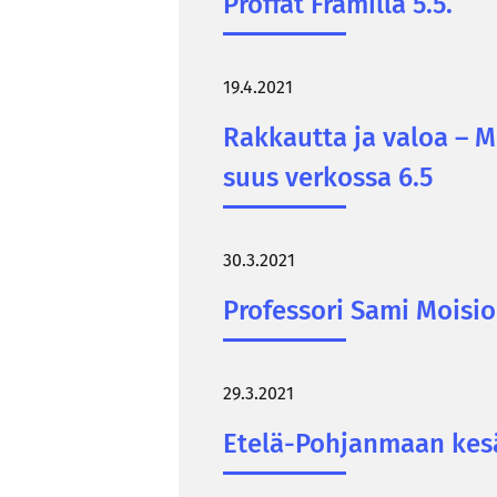
Prof­fat Fra­mil­la 5.5.
19.4.2021
Rak­kaut­ta ja valoa – Mil­
suus ver­kos­sa 6.5
30.3.2021
Pro­fes­so­ri Sami Moi­sio
29.3.2021
Etelä-​Pohjanmaan ke­säy­