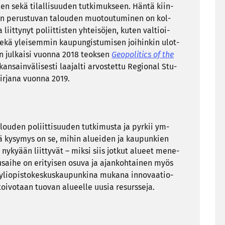
­den sekä ti­lal­li­suu­den tut­ki­muk­seen. Häntä kiin­
n pe­rus­tu­van ta­lou­den muo­tou­tu­mi­nen on kol­
t­ty­nyt po­liit­tis­ten yh­tei­sö­jen, kuten val­tioi­
kä ylei­sem­min kau­pun­gis­tu­mi­sen joi­hin­kin ulot­
on jul­kai­si vuon­na 2018 teok­sen
Geo­po­li­tics of the
an­sain­vä­li­ses­ti laa­jal­ti ar­vos­tet­tu Re­gio­nal Stu­
kir­ja­na vuon­na 2019.
a­lou­den po­liit­ti­suu­den tut­ki­mus­ta ja pyr­kii ym­
ä ky­sy­mys on se, mihin aluei­den ja kau­pun­kien
ny­ky­ään liit­ty­vät – miksi siis jot­kut alu­eet me­ne­
musai­he on eri­tyi­sen osuva ja ajan­koh­tai­nen myös
i­opis­to­kes­kus­kau­pun­ki­na mu­ka­na in­no­vaa­tio­
oi­vo­taan tuo­van alu­eel­le uusia re­surs­se­ja.