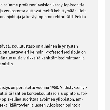
ä saim­me pro­fes­so­ri Moi­sion ke­säy­li­opis­ton tie­
ja ver­kos­ton­sa aut­ta­vat meitä ke­hit­ty­mään, iloit­
­nan­joh­ta­ja ja ke­säy­li­opis­ton reh­to­ri
Olli-​Pekka
vää. Kou­lu­tus­ta­so on al­hai­nen ja yri­tys­ten
aa on tuet­ta­va eri kei­noin. Pro­fes­so­ri Moi­siol­la on
än tuo uusia vi­rik­kei­tä ke­hit­tä­mis­toi­min­taan ja
e­mi­siin.
s­tys on pe­rus­tet­tu vuon­na 1960. Yh­dis­tyk­sen yl­
nut siitä läh­tien kor­kea­kou­lu­ta­soi­sia opin­to­ja. Toi­
0 opis­ke­li­jaa suo­rit­taa avoi­men yli­opis­ton, am­
 sekä ikään­ty­vien ja las­ten yli­opis­ton opin­to­ja