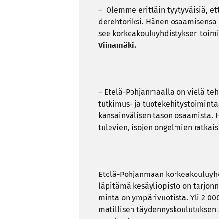
– Olem­me erit­täin tyy­ty­väi­siä, ett
de­reh­to­rik­si. Hänen osaa­mi­sen­sa 
see kor­kea­kou­lu­yh­dis­tyk­sen toi­min
Vii­na­mä­ki.
– Etelä-​Pohjanmaalla on vielä teh­tä­
tutkimus-​ ja tuo­te­ke­hi­tys­toi­min­t
kan­sain­vä­li­sen tason osaa­mis­ta. H
tu­le­vien, iso­jen on­gel­mien rat­kai­s
Etelä-​Pohjanmaan kor­kea­kou­lu­yh­di
lä­pi­tä­mä ke­säy­li­opis­to on tar­jon­
min­ta on ym­pä­ri­vuo­tis­ta. Yli 2 00
ma­til­li­sen täy­den­nys­kou­lu­tuk­sen