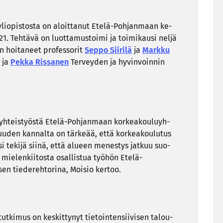
yli­opis­tos­ta on aloit­ta­nut Etelä-​Pohjanmaan ke­
2021. Teh­tä­vä on luot­ta­mus­toi­mi ja toi­mi­kausi neljä
 hoi­ta­neet pro­fes­so­rit
Seppo Sii­ri­lä
ja
Mark­ku
a ja
Pekka Ris­sa­nen
Ter­vey­den ja hy­vin­voin­nin
s yh­teis­työs­tä Etelä-​Pohjanmaan kor­kea­kou­lu­yh­
suu­den kan­nal­ta on tär­ke­ää, että kor­kea­kou­lu­tus
i te­ki­jä siinä, että alu­een me­nes­tys jat­kuu suo­
mie­len­kii­tos­ta osal­lis­tua työ­hön Etelä-​
n tie­de­reh­to­ri­na, Moi­sio ker­too.
tut­ki­mus on kes­kit­ty­nyt tie­toin­ten­sii­vi­sen ta­lou­