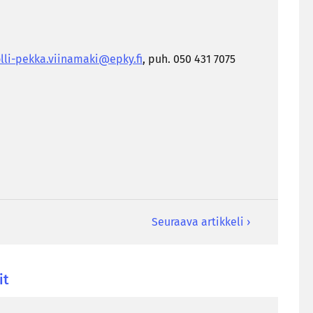
lli-​pekka.vii­na­ma­ki@epky.fi
, puh. 050 431 7075
Seuraava artikkeli ›
it