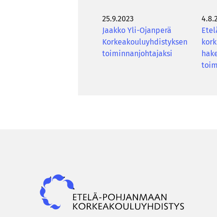
se­
25.9.2023
4.8.
laus
Jaakko Yli-Ojanperä
Ete
Korkeakouluyhdistyksen
kork
toiminnanjohtajaksi
hak
toim
Epky