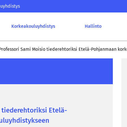
uyhdistys
Korkeakouluyhdistys
Hallinto
Professori Sami Moisio tiederehtoriksi Etelä-Pohjanmaan kor
ie­de­reh­to­rik­si Etelä-​
u­yh­dis­tyk­seen