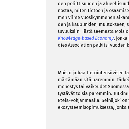
den po­liit­ti­suu­den ja alu­eel­li­suu
nos­taa, miten tie­toon ja osaa­mi­se
men viime vuo­si­kym­me­nen ai­ka­na lii
den ja kau­pun­kien, muu­tok­seen, se
tu­vuuk­siin. Tästä tee­mas­ta Moi­si
Knowledge-​based Eco­no­my
, jonka k
dies As­socia­tion pal­kit­si vuo­den 
Moi­sio jat­kaa tie­toin­ten­sii­vi­sen t
mär­tä­mään sitä pa­rem­min. Tär­ke
me­nes­tys tai vai­keu­det Suo­mes­sa 
tys­tä­vät toi­sia pa­rem­min. Tut­ki­
Etelä-​Pohjanmaalla. Sei­nä­jo­ki on yl
eko­sys­tee­mi­so­pi­muk­ses­sa, jonka t