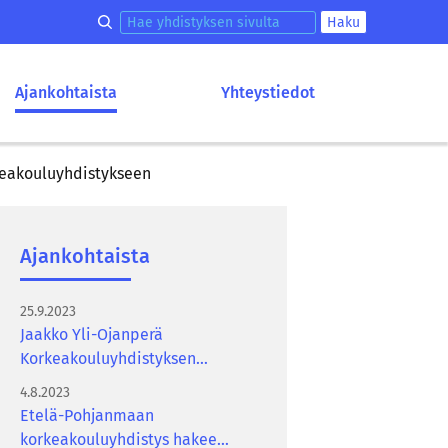
Hae korkeakouluyhdistyksen sivulta
Haku
Ajankohtaista
Yhteystiedot
keakouluyhdistykseen
Ajan­koh­tais­ta
25.9.2023
Jaakko Yli-Ojanperä
Korkeakouluyhdistyksen
toiminnanjohtajaksi
4.8.2023
Etelä-Pohjanmaan
korkeakouluyhdistys hakee