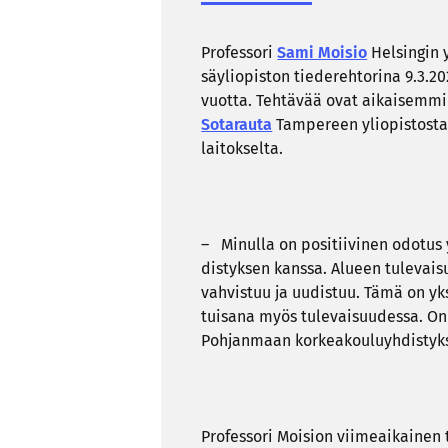
Pro­fes­so­ri
Sami Moi­sio
Hel­sin­gin 
säy­li­opis­ton tie­de­reh­to­ri­na 9.3.
vuot­ta. Teh­tä­vää ovat ai­kai­sem­min
So­ta­rau­ta
Tam­pe­reen yli­opis­tos­t
lai­tok­sel­ta.
– Mi­nul­la on po­si­tii­vi­nen odo­tu
dis­tyk­sen kans­sa. Alu­een tu­le­vai­
vah­vis­tuu ja uu­dis­tuu. Tämä on yks
tui­sa­na myös tu­le­vai­suu­des­sa. On 
Pohjanmaan kor­kea­kou­lu­yh­dis­tyk­se
Pro­fes­so­ri Moi­sion vii­me­ai­kai­nen 