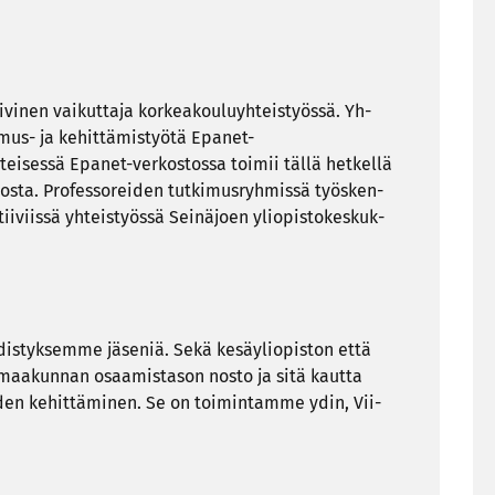
vi­nen vai­kut­ta­ja kor­kea­kou­lu­yh­teis­työs­sä. Yh­
us-​ ja ke­hit­tä­mis­työ­tä Epanet-​
tei­ses­sä Epanet-​verkostossa toi­mii tällä het­kel­lä
­tos­ta. Pro­fes­so­rei­den tut­ki­mus­ryh­mis­sä työs­ken­
i­viis­sä yh­teis­työs­sä Sei­nä­joen yli­opis­to­kes­kuk­
­dis­tyk­sem­me jä­se­niä. Sekä ke­säy­li­opis­ton että
maa­kun­nan osaa­mis­ta­son nosto ja sitä kaut­ta
en ke­hit­tä­mi­nen. Se on toi­min­tam­me ydin, Vii­