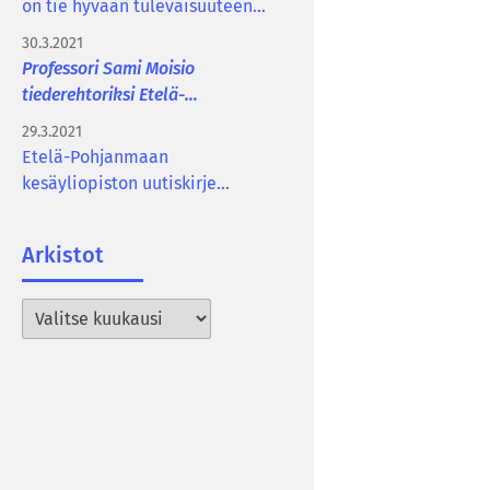
on tie hyvään tulevaisuuteen?
kirjan julkistamistilaisuus
30.3.2021
verkossa 6.5
Professori Sami Moisio
tiederehtoriksi Etelä-
Pohjanmaan
29.3.2021
korkeakouluyhdistykseen
Etelä-Pohjanmaan
kesäyliopiston uutiskirje
4/2021
Ar­kis­tot
Arkistot