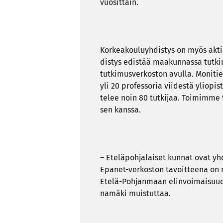
vuo­sit­tain.
Kor­kea­kou­lu­yh­dis­tys on myös ak­tii­
dis­tys edis­tää maa­kun­nas­sa tutkim
tutkimusverkoston avul­la. Mo­ni­tie­
yli 20 pro­fes­so­ria vii­des­tä yli­opis
te­lee noin 80 tut­ki­jaa. Toi­mim­me ti
sen kans­sa.
– Ete­lä­poh­ja­lai­set kun­nat ovat yh
Epanet-​verkoston ta­voit­tee­na on 
Etelä-​Pohjanmaan elin­voi­mai­suu­d
na­mä­ki muis­tut­taa.