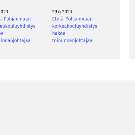
2023
29.6.2023
lä-Pohjanmaan
Etelä-Pohjanmaan
eakouluyhdistys
korkeakouluyhdistys
ee
hakee
innanjohtajaa
toiminnanjohtajaa