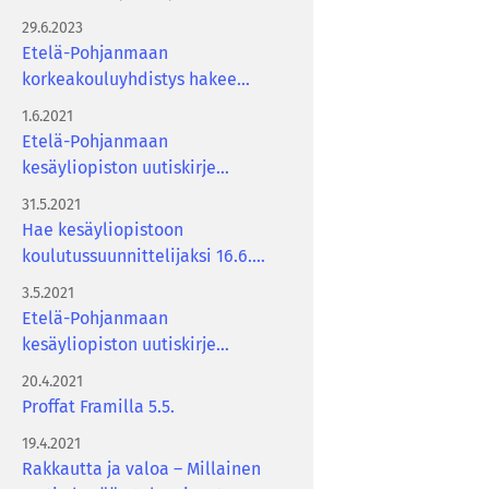
toiminnanjohtajaa
29.6.2023
Etelä-Pohjanmaan
korkeakouluyhdistys hakee
toiminnanjohtajaa
1.6.2021
Etelä-Pohjanmaan
kesäyliopiston uutiskirje
6/2021
31.5.2021
Hae kesäyliopistoon
koulutussuunnittelijaksi 16.6.
mennessä!
3.5.2021
Etelä-Pohjanmaan
kesäyliopiston uutiskirje
5/2021
20.4.2021
Proffat Framilla 5.5.
19.4.2021
Rakkautta ja valoa – Millainen