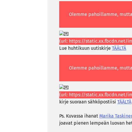
Lue huh­ti­kuun uu­tis­kir­je
TÄÄL­TÄ
kirje suo­raan säh­kö­pos­tii­si
TÄÄL­TÄ
Ps. Ku­vas­sa iha­nat
Ma­ri­ka Tas­ki­n
joa­vat pie­nen lem­peän luo­van het