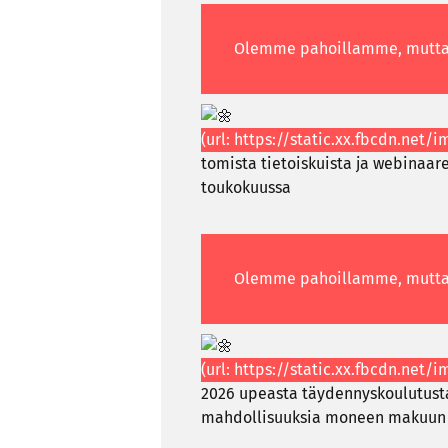
to­mis­ta tie­tois­kuis­ta ja webinaar
toukokuussa
2026 upeas­ta täy­den­nys­kou­lu­tus­ta
mah­dol­li­suuk­sia mo­neen ma­kuun 