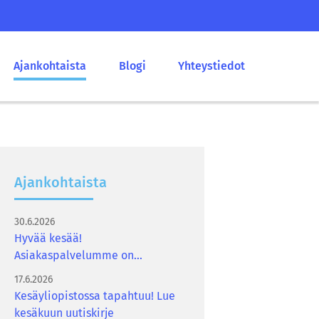
Ajankohtaista
Blogi
Yhteystiedot
Ajan­koh­tais­ta
30.6.2026
Hyvää kesää!
Asiakaspalvelumme on
suljettuna 6.7.–2.8.2026
17.6.2026
Kesäyliopistossa tapahtuu! Lue
kesäkuun uutiskirje