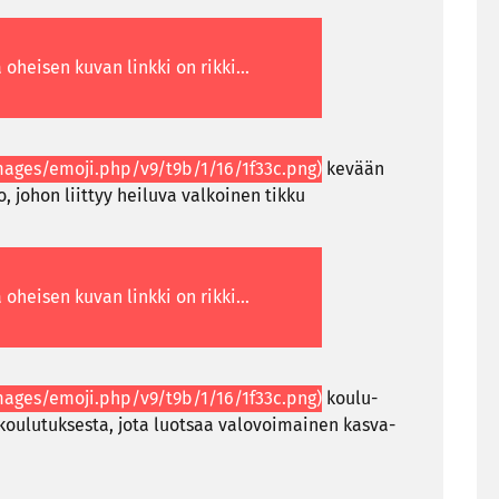
ke­vään
o, johon liit­tyy hei­lu­va val­koi­nen tikku
kou­lu­
s kou­lu­tuk­ses­ta, jota luot­saa va­lo­voi­mai­nen kas­va­