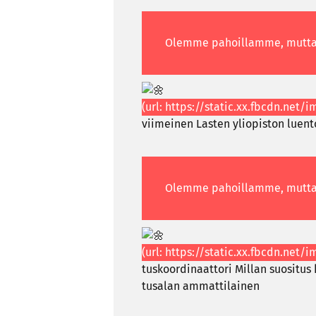
vii­mei­nen Las­ten yli­opis­ton luen­t
tus­koor­di­naat­to­ri Mil­lan suo­si­tu
tusa­lan am­mat­ti­lai­nen