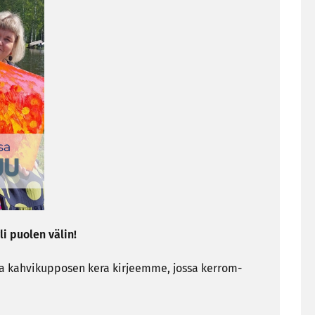
li puo­len välin!
k­ka kah­vi­kup­po­sen kera kir­jeem­me, jossa ker­rom­