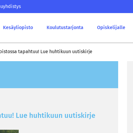
uyhdistys
Kesäyliopisto
Koulutustarjonta
Opiskelijalle
pistossa tapahtuu! Lue huhtikuun uutiskirje
h­tuu! Lue huh­ti­kuun uu­tis­kir­je