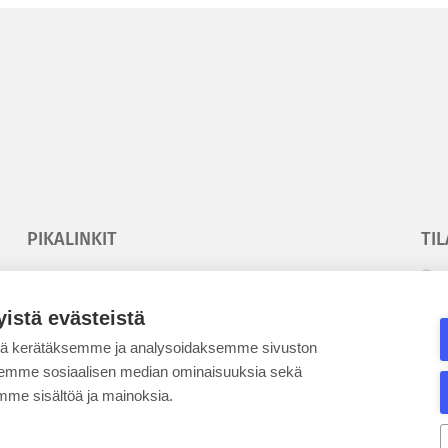
PIKALINKIT
TIL
Korkeakouluyhdistys
T
Kesäyliopisto
T
yistä evästeistä
Epanet
tä kerätäksemme ja analysoidaksemme sivuston
aksemme sosiaalisen median ominaisuuksia sekä
SE
me sisältöä ja mainoksia.
BLOGIT
KE
Kesäyliopiston blogi