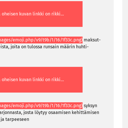
mak­sut­
eista, joita on tu­los­sa run­sain mää­rin huhti-​
syk­syn
r­jon­nas­ta, josta löy­tyy osaa­mi­sen ke­hit­tä­mi­sen
ja tar­pee­seen