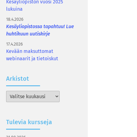
Kesäyliopiston vuosi 2025
lukuina
18.4.2026
Kesäyliopistossa tapahtuu! Lue
huhtikuun uutiskirje
17.4.2026
Kevään maksuttomat
webinaarit ja tietoiskut
Ar­kis­tot
Arkistot
Tu­le­via kurs­se­ja