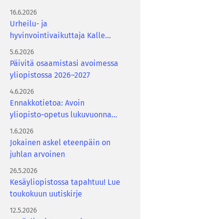
16.6.2026
Urheilu- ja
hyvinvointivaikuttaja Kalle
Lassila Avoimen iltamissa
5.6.2026
19.8.2026
Päivitä osaamistasi avoimessa
yliopistossa 2026–2027
4.6.2026
Ennakkotietoa: Avoin
yliopisto-opetus lukuvuonna
2026–2027
1.6.2026
Jokainen askel eteenpäin on
juhlan arvoinen
26.5.2026
Kesäyliopistossa tapahtuu! Lue
toukokuun uutiskirje
12.5.2026