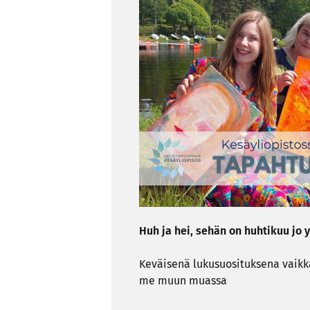
Huh ja hei, sehän on huh­ti­kuu jo y
Ke­väi­se­nä lu­kusuo­si­tuk­se­na vai
me muun muas­sa