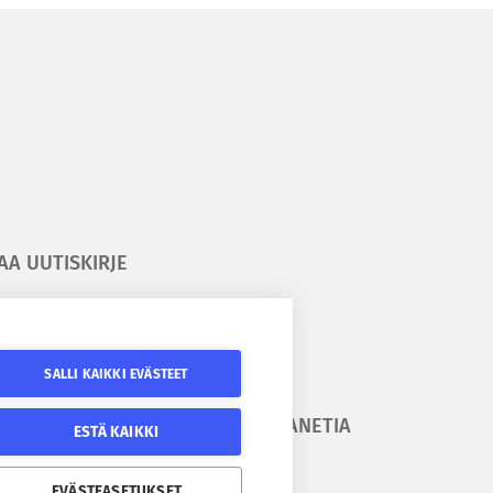
AA UUTISKIRJE
ilaa kesäyliopiston uutiskirje
ilaa Epanetin uutiskirje
SALLI KAIKKI EVÄSTEET
URAA
SEURAA EPANETIA
ESTÄ KAIKKI
SÄYLIOPISTOA
Epanetin Twitter
EVÄSTEASETUKSET