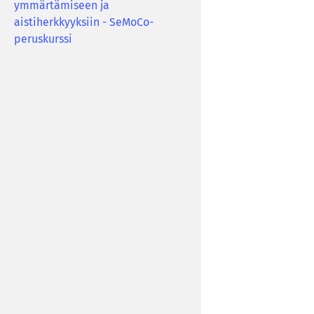
ymmärtämiseen ja
aistiherkkyyksiin - SeMoCo-
peruskurssi