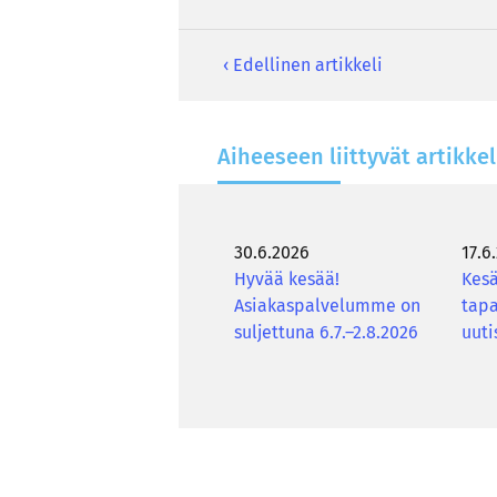
‹ Edellinen artikkeli
Ai­hee­seen liit­ty­vät ar­tik­ke­l
30.6.2026
17.6
Hyvää kesää!
Kesä
Asiakaspalvelumme on
tapa
suljettuna 6.7.–2.8.2026
uuti