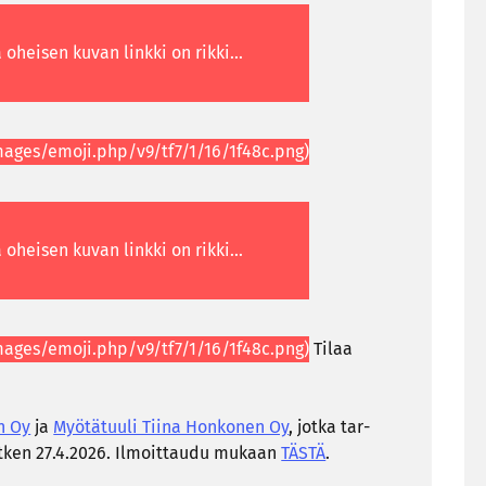
Tilaa
en Oy
ja
Myö­tä­tuu­li Tiina Hon­ko­nen Oy
, jotka tar­
­ken 27.4.2026. Il­moit­tau­du mu­kaan
TÄSTÄ
.