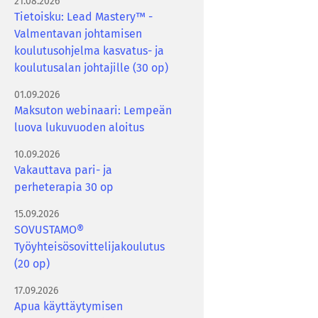
21.08.2026
Tietoisku: Lead Mastery™ -
Valmentavan johtamisen
koulutusohjelma kasvatus- ja
koulutusalan johtajille (30 op)
01.09.2026
Maksuton webinaari: Lempeän
luova lukuvuoden aloitus
10.09.2026
Vakauttava pari- ja
perheterapia 30 op
15.09.2026
SOVUSTAMO®
Työyhteisösovittelijakoulutus
(20 op)
17.09.2026
Apua käyttäytymisen