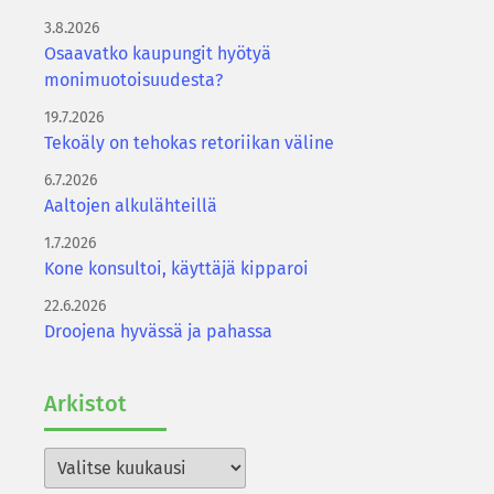
3.8.2026
Osaavatko kaupungit hyötyä
monimuotoisuudesta?
19.7.2026
Tekoäly on tehokas retoriikan väline
6.7.2026
Aaltojen alkulähteillä
1.7.2026
Kone konsultoi, käyttäjä kipparoi
22.6.2026
Droojena hyvässä ja pahassa
Ar­kis­tot
Arkistot