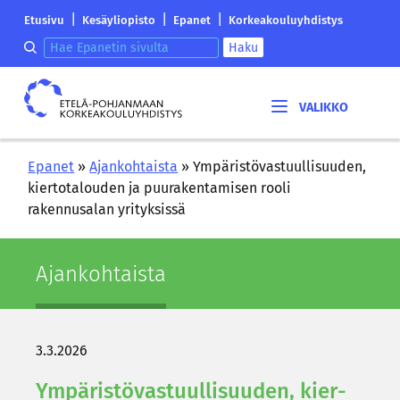
Siirry
Etelä-
|
|
|
Etusivu
Kesäyliopisto
Epanet
Korkeakouluyhdistys
sisältöön
Pohjanmaan
Hae epanetin sivulta
Haku
korkeakouluyhdistyksen
saapumissivu
Etelä-
Pohjanmaan
korkeakouluyhdistys
Epanet
»
Ajankohtaista
»
Ympäristövastuullisuuden,
kiertotalouden ja puurakentamisen rooli
rakennusalan yrityksissä
Ajan­koh­tais­ta
3.3.2026
Ym­pä­ris­tö­vas­tuul­li­suu­den, kier­