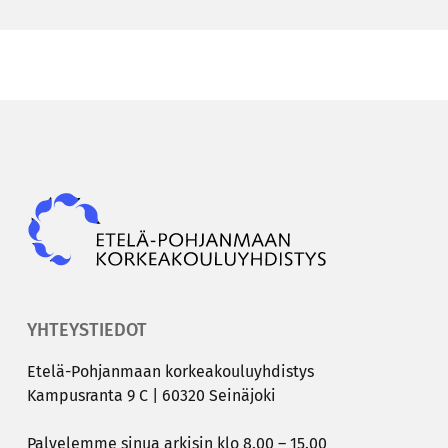
Epky
YHTEYSTIEDOT
Etelä-​Pohjanmaan kor­kea­kou­lu­yh­dis­tys
Kam­pus­ran­ta 9 C | 60320 Sei­nä­jo­ki
Pal­ve­lem­me sinua ar­ki­sin klo 8.00 – 15.00