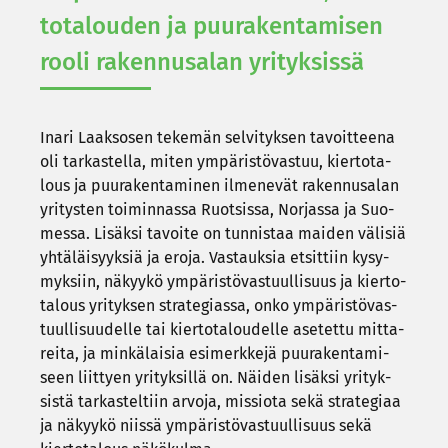
to­ta­lou­den ja puu­ra­ken­ta­mi­sen
rooli ra­ken­nusa­lan yri­tyk­sis­sä
Inari Laak­so­sen te­ke­män sel­vi­tyk­sen ta­voit­tee­na
oli tar­kas­tel­la, miten ym­pä­ris­tö­vas­tuu, kier­to­ta­
lous ja puu­ra­ken­ta­mi­nen il­me­ne­vät ra­ken­nusa­lan
yri­tys­ten toi­min­nas­sa Ruot­sis­sa, Nor­jas­sa ja Suo­
mes­sa. Li­säk­si ta­voi­te on tun­nis­taa mai­den vä­li­siä
yh­tä­läi­syyk­siä ja eroja. Vas­tauk­sia et­sit­tiin ky­sy­
myk­siin, nä­kyy­kö ym­pä­ris­tö­vas­tuul­li­suus ja kier­to­
ta­lous yri­tyk­sen stra­te­gias­sa, onko ym­pä­ris­tö­vas­
tuul­li­suu­del­le tai kier­to­ta­lou­del­le ase­tet­tu mit­ta­
rei­ta, ja min­kä­lai­sia esi­merk­ke­jä puu­ra­ken­ta­mi­
seen liit­tyen yri­tyk­sil­lä on. Näi­den li­säk­si yri­tyk­
sis­tä tar­kas­tel­tiin ar­vo­ja, mis­sio­ta sekä stra­te­gi­aa
ja nä­kyy­kö niis­sä ym­pä­ris­tö­vas­tuul­li­suus sekä