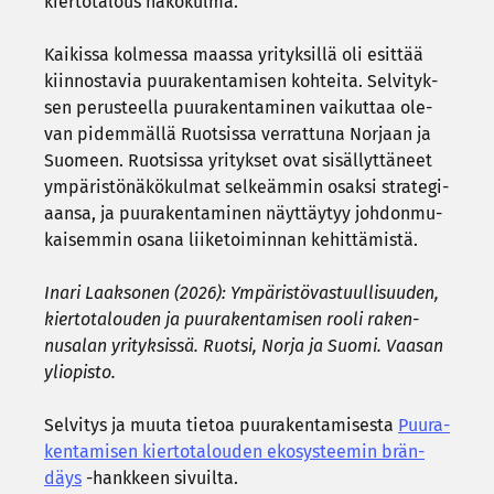
kier­to­ta­lous nä­kö­kul­ma.
Kai­kis­sa kol­mes­sa maas­sa yri­tyk­sil­lä oli esit­tää
kiin­nos­ta­via puu­ra­ken­ta­mi­sen koh­tei­ta. Sel­vi­tyk­
sen pe­rus­teel­la puu­ra­ken­ta­mi­nen vai­kut­taa ole­
van pi­dem­mäl­lä Ruot­sis­sa ver­rat­tu­na Nor­jaan ja
Suo­meen. Ruot­sis­sa yri­tyk­set ovat si­säl­lyt­tä­neet
ym­pä­ris­tö­nä­kö­kul­mat sel­keäm­min osak­si stra­te­gi­
aan­sa, ja puu­ra­ken­ta­mi­nen näyt­täy­tyy joh­don­mu­
kai­sem­min osana lii­ke­toi­min­nan ke­hit­tä­mis­tä.
Inari Laak­so­nen (2026): Ym­pä­ris­tö­vas­tuul­li­suu­den,
kier­to­ta­lou­den ja puu­ra­ken­ta­mi­sen rooli ra­ken­
nusa­lan yri­tyk­sis­sä. Ruot­si, Norja ja Suomi. Vaa­san
yli­opis­to.
Sel­vi­tys ja muuta tie­toa puu­ra­ken­ta­mi­ses­ta
Puu­ra­
ken­ta­mi­sen kier­to­ta­lou­den eko­sys­tee­min brän­
däys
-​hankkeen si­vuil­ta.