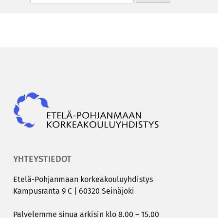
Epky
YHTEYSTIEDOT
Etelä-​Pohjanmaan kor­kea­kou­lu­yh­dis­tys
Kam­pus­ran­ta 9 C | 60320 Sei­nä­jo­ki
Pal­ve­lem­me sinua ar­ki­sin klo 8.00 – 15.00