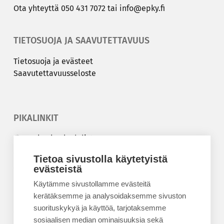
Ota yh­teyt­tä
050 431 7072
tai
info@epky.fi
TIETOSUOJA JA SAAVUTETTAVUUS
Tie­to­suo­ja ja eväs­teet
Saa­vu­tet­ta­vuus­se­los­te
PIKALINKIT
Korkeakouluyhdistys
Kesäyliopisto
Tietoa sivustolla käytetyistä
Epanet
evästeistä
Käytämme sivustollamme evästeitä
BLOGIT
kerätäksemme ja analysoidaksemme sivuston
suorituskykyä ja käyttöä, tarjotaksemme
Kesäyliopiston blogi
sosiaalisen median ominaisuuksia sekä