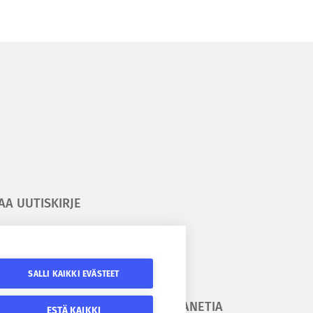
AA UUTISKIRJE
ilaa kesäyliopiston uutiskirje
ilaa Epanetin uutiskirje
SALLI KAIKKI EVÄSTEET
URAA
SEURAA EPANETIA
ESTÄ KAIKKI