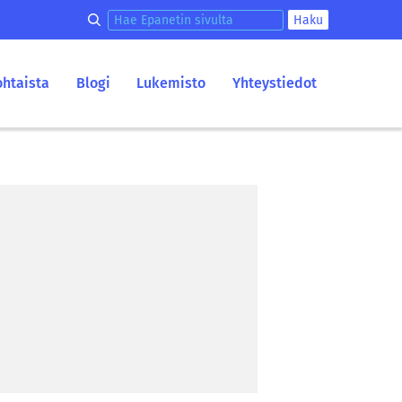
Hae epanetin sivulta
Haku
ohtaista
Blogi
Lukemisto
Yhteystiedot