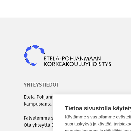
Epky
YHTEYSTIEDOT
Etelä-​Pohjanmaan kor­kea­kou­lu­yh­dis­tys
Kam­pus­ran­ta 9 C | 60320 Sei­nä­jo­ki
Tietoa sivustolla käytet
Käytämme sivustollamme evästei
Pal­ve­lem­me sinua ar­ki­sin klo 8.00 – 15.00
suorituskykyä ja käyttöä, tarjot
Ota yh­teyt­tä
050 431 7072
tai
info@epky.fi
parantaaksemme ja räätälöidäksem