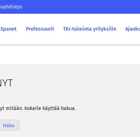
uyhdistys
Epanet
Professuurit
TKI-toiminta yrityksille
Ajank
­NYT
­nyt mi­tään. Ko­kei­le käyt­tää hakua.
Haku