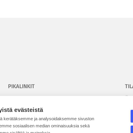
PIKALINKIT
TIL
Korkeakouluyhdistys
T
Kesäyliopisto
T
yistä evästeistä
Epanet
tä kerätäksemme ja analysoidaksemme sivuston
aksemme sosiaalisen median ominaisuuksia sekä
SE
me sisältöä ja mainoksia.