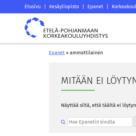
Siirry
Etelä-
Etusivu
|
Kesäyliopisto
|
Epanet
|
Korkeakoul
sisältöön
Pohjanmaan
Etelä-
korkeakouluyhdistyksen
Pohjanmaan
saapumissivu
korkeakouluyhdistys
Epanet
»
ammattilainen
MI­TÄÄN EI LÖY­TY
Näyt­tää siltä, että tääl­tä ei löy­ty
Hae epanetin sivulta