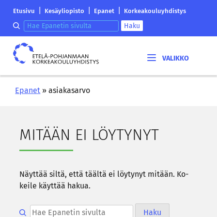
Siirry
Etelä-
|
|
|
Etusivu
Kesäyliopisto
Epanet
Korkeakouluyhdistys
sisältöön
Pohjanmaan
Hae epanetin sivulta
Haku
korkeakouluyhdistyksen
saapumissivu
Etelä-
Pohjanmaan
korkeakouluyhdistys
Epanet
»
asiakasarvo
MI­TÄÄN EI LÖY­TY­NYT
Näyt­tää siltä, että tääl­tä ei löy­ty­nyt mi­tään. Ko­
kei­le käyt­tää hakua.
Hae epanetin sivulta
Haku