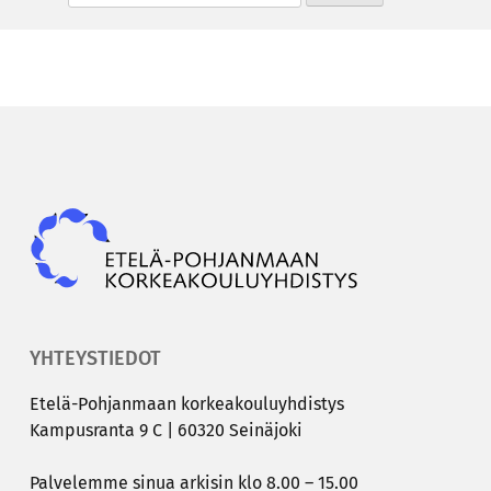
Epky
YHTEYSTIEDOT
Etelä-​Pohjanmaan kor­kea­kou­lu­yh­dis­tys
Kam­pus­ran­ta 9 C | 60320 Sei­nä­jo­ki
Pal­ve­lem­me sinua ar­ki­sin klo 8.00 – 15.00