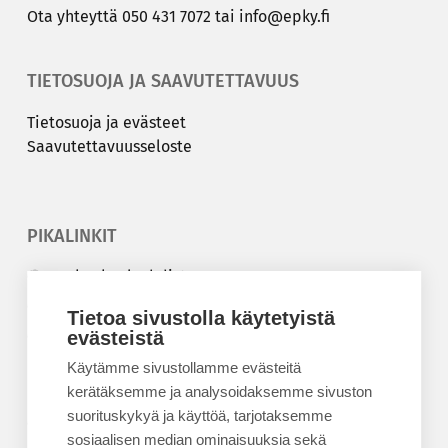
Ota yh­teyt­tä
050 431 7072
tai
info@epky.fi
TIETOSUOJA JA SAAVUTETTAVUUS
Tie­to­suo­ja ja eväs­teet
Saa­vu­tet­ta­vuus­se­los­te
PIKALINKIT
Korkeakouluyhdistys
Kesäyliopisto
Tietoa sivustolla käytetyistä
Epanet
evästeistä
Käytämme sivustollamme evästeitä
BLOGIT
kerätäksemme ja analysoidaksemme sivuston
suorituskykyä ja käyttöä, tarjotaksemme
Kesäyliopiston blogi
sosiaalisen median ominaisuuksia sekä