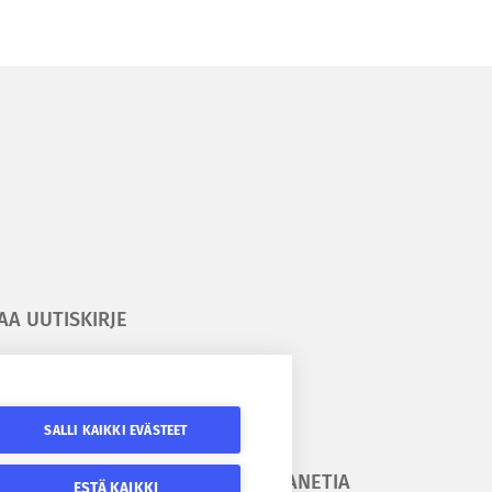
AA UUTISKIRJE
ilaa kesäyliopiston uutiskirje
ilaa Epanetin uutiskirje
SALLI KAIKKI EVÄSTEET
URAA
SEURAA EPANETIA
ESTÄ KAIKKI