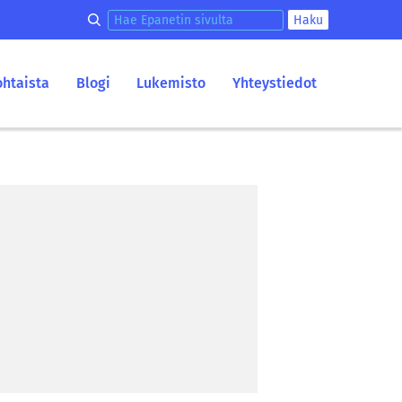
Hae epanetin sivulta
Haku
ohtaista
Blogi
Lukemisto
Yhteystiedot