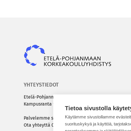
Epky
YHTEYSTIEDOT
Etelä-​Pohjanmaan kor­kea­kou­lu­yh­dis­tys
Kam­pus­ran­ta 9 C | 60320 Sei­nä­jo­ki
Tietoa sivustolla käytet
Käytämme sivustollamme evästei
Pal­ve­lem­me sinua ar­ki­sin klo 8.00 – 15.00
suorituskykyä ja käyttöä, tarjot
Ota yh­teyt­tä
050 431 7072
tai
info@epky.fi
parantaaksemme ja räätälöidäksem