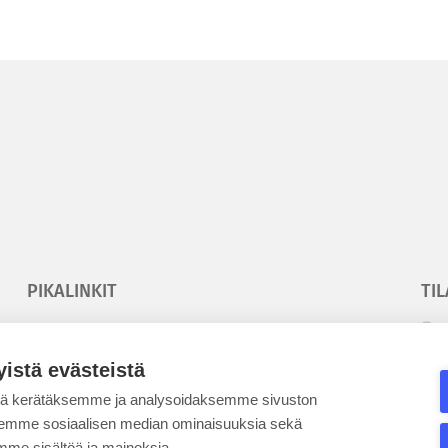
PIKALINKIT
TIL
Korkeakouluyhdistys
T
Kesäyliopisto
T
yistä evästeistä
Epanet
tä kerätäksemme ja analysoidaksemme sivuston
aksemme sosiaalisen median ominaisuuksia sekä
SE
me sisältöä ja mainoksia.