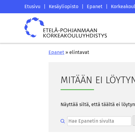
Siirry
Etelä-
Etusivu
|
Kesäyliopisto
|
Epanet
|
Korkeakoul
sisältöön
Pohjanmaan
Etelä-
korkeakouluyhdistyksen
Pohjanmaan
saapumissivu
korkeakouluyhdistys
Epanet
»
elintavat
MI­TÄÄN EI LÖY­TY
Näyt­tää siltä, että tääl­tä ei löy­ty
Hae epanetin sivulta