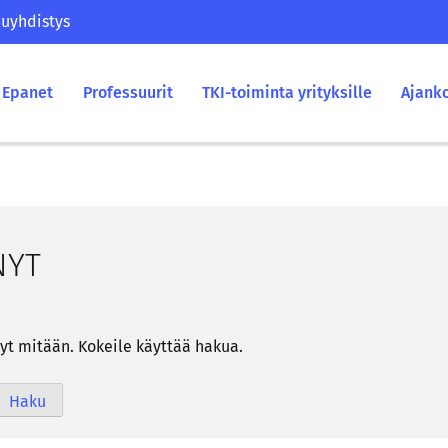
uyhdistys
Epanet
Professuurit
TKI-toiminta yrityksille
Ajank
­NYT
­nyt mi­tään. Ko­kei­le käyt­tää hakua.
Haku