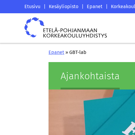
Siirry
Etelä-
Etusivu
|
Kesäyliopisto
|
Epanet
|
Korkeakoul
sisältöön
Pohjanmaan
Etelä-
korkeakouluyhdistyksen
Pohjanmaan
saapumissivu
korkeakouluyhdistys
Epanet
»
GBT-lab
Ajan­koh­tais­ta