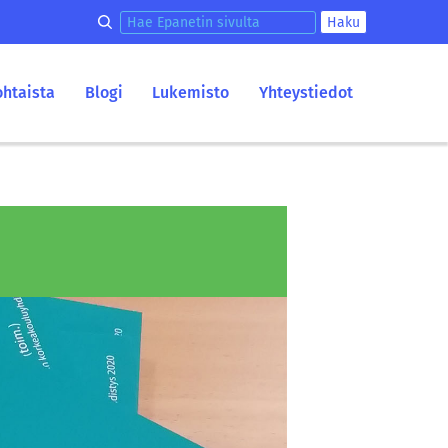
Hae epanetin sivulta
Haku
ohtaista
Blogi
Lukemisto
Yhteystiedot