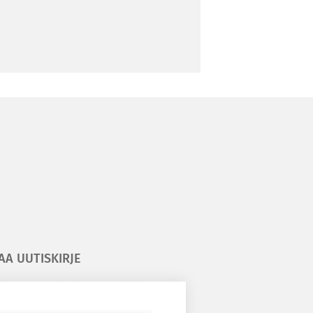
AA UUTISKIRJE
ilaa kesäyliopiston uutiskirje
ilaa Epanetin uutiskirje