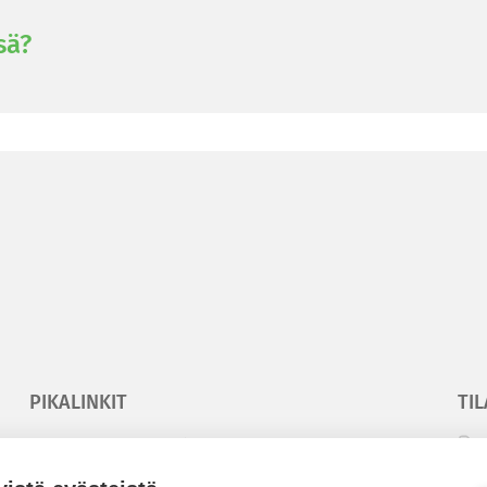
sä?
PIKALINKIT
TIL
Korkeakouluyhdistys
T
Kesäyliopisto
T