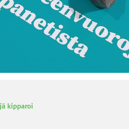
jä kip­pa­roi