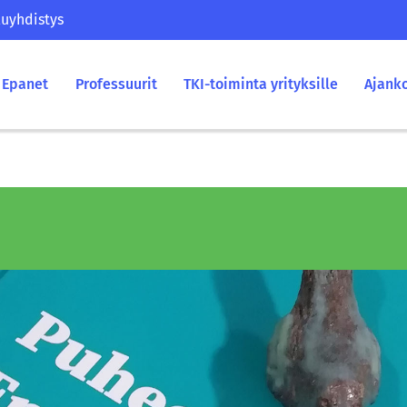
uyhdistys
Epanet
Professuurit
TKI-toiminta yrityksille
Ajank