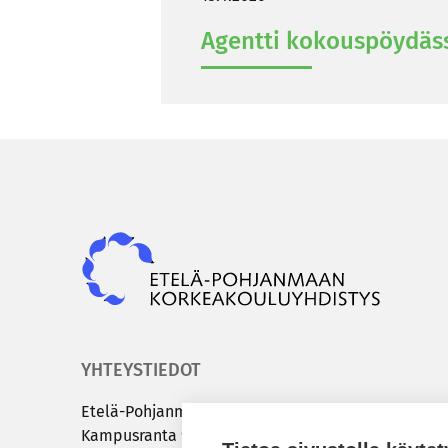
Agent­ti ko­kous­pöy­däs­
Epky
YHTEYSTIEDOT
Etelä-​Pohjanmaan kor­kea­kou­lu­yh­dis­tys
Kam­pus­ran­ta 9 C | 60320 Sei­nä­jo­ki