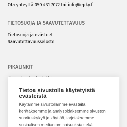
Ota yh­teyt­tä
050 431 7072
tai
info@epky.fi
TIETOSUOJA JA SAAVUTETTAVUUS
Tie­to­suo­ja ja eväs­teet
Saa­vu­tet­ta­vuus­se­los­te
PIKALINKIT
Korkeakouluyhdistys
Kesäyliopisto
Tietoa sivustolla käytetyistä
Epanet
evästeistä
Käytämme sivustollamme evästeitä
BLOGIT
kerätäksemme ja analysoidaksemme sivuston
suorituskykyä ja käyttöä, tarjotaksemme
Kesäyliopiston blogi
sosiaalisen median ominaisuuksia sekä