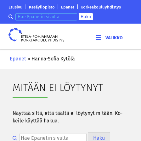
Siirry
Etelä-
|
|
|
Etusivu
Kesäyliopisto
Epanet
Korkeakouluyhdistys
sisältöön
Pohjanmaan
Hae epanetin sivulta
Haku
korkeakouluyhdistyksen
saapumissivu
Etelä-
Pohjanmaan
korkeakouluyhdistys
Epanet
»
Hanna-Sofia Kytölä
MI­TÄÄN EI LÖY­TY­NYT
Näyt­tää siltä, että tääl­tä ei löy­ty­nyt mi­tään. Ko­
kei­le käyt­tää hakua.
Hae epanetin sivulta
Haku