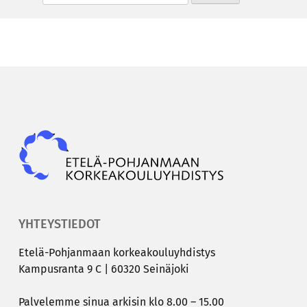
Epky
YHTEYSTIEDOT
Etelä-​Pohjanmaan kor­kea­kou­lu­yh­dis­tys
Kam­pus­ran­ta 9 C | 60320 Sei­nä­jo­ki
Pal­ve­lem­me sinua ar­ki­sin klo 8.00 – 15.00