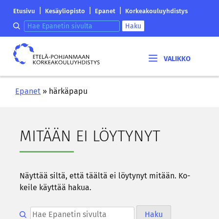
Siirry
Etelä-
|
|
|
Etusivu
Kesäyliopisto
Epanet
Korkeakouluyhdistys
sisältöön
Pohjanmaan
Hae epanetin sivulta
Haku
korkeakouluyhdistyksen
saapumissivu
Etelä-
Pohjanmaan
korkeakouluyhdistys
Epanet
»
härkäpapu
MI­TÄÄN EI LÖY­TY­NYT
Näyt­tää siltä, että tääl­tä ei löy­ty­nyt mi­tään. Ko­
kei­le käyt­tää hakua.
Hae epanetin sivulta
Haku