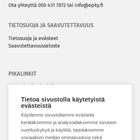
Ota yh­teyt­tä
050 431 7072
tai
info@epky.fi
TIETOSUOJA JA SAAVUTETTAVUUS
Tie­to­suo­ja ja eväs­teet
Saa­vu­tet­ta­vuus­se­los­te
PIKALINKIT
Korkeakouluyhdistys
Kesäyliopisto
Tietoa sivustolla käytetyistä
Epanet
evästeistä
Käytämme sivustollamme evästeitä
BLOGIT
kerätäksemme ja analysoidaksemme sivuston
suorituskykyä ja käyttöä, tarjotaksemme
Kesäyliopiston blogi
sosiaalisen median ominaisuuksia sekä