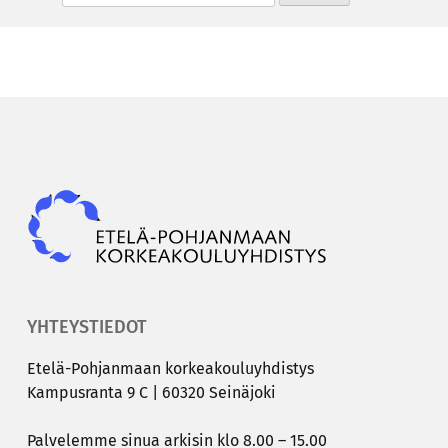
Epky
YHTEYSTIEDOT
Etelä-​Pohjanmaan kor­kea­kou­lu­yh­dis­tys
Kam­pus­ran­ta 9 C | 60320 Sei­nä­jo­ki
Pal­ve­lem­me sinua ar­ki­sin klo 8.00 – 15.00