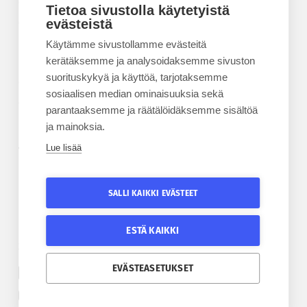
Kesäyliopisto
Tietoa sivustolla käytetyistä
Epanet
evästeistä
Käytämme sivustollamme evästeitä
BLOGIT
kerätäksemme ja analysoidaksemme sivuston
suorituskykyä ja käyttöä, tarjotaksemme
Kesäyliopiston blogi
sosiaalisen median ominaisuuksia sekä
Epanet-blogi
parantaaksemme ja räätälöidäksemme sisältöä
ja mainoksia.
Lue lisää
TILAA UUTISKIRJE
Tilaa kesäyliopiston uutiskirje
SALLI KAIKKI EVÄSTEET
Tilaa Epanetin uutiskirje
ESTÄ KAIKKI
SEURAA KESÄYLIOPISTOA
SEURAA EPANETIA
EVÄSTEASETUKSET
Etelä-Pohjanmaan kesäyliopiston Facebook
Epanetin Twitter
Etelä-Pohjanmaan kesäyliopiston Instagram
Epanetin Facebook