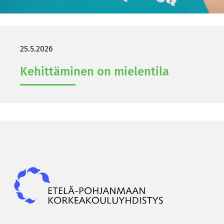
25.5.2026
Ke­hit­tä­mi­nen on mie­len­ti­la
Epky