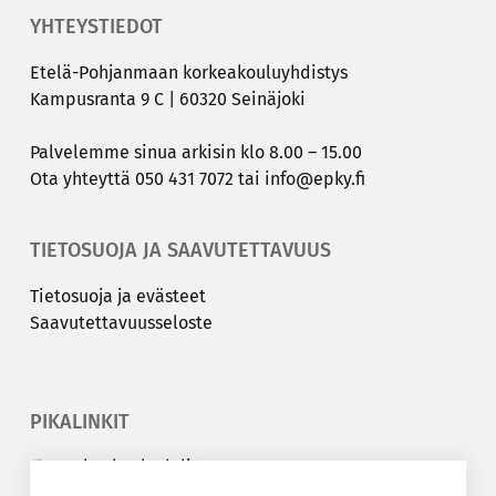
YHTEYSTIEDOT
Etelä-​Pohjanmaan kor­kea­kou­lu­yh­dis­tys
Kam­pus­ran­ta 9 C | 60320 Sei­nä­jo­ki
Pal­ve­lem­me sinua ar­ki­sin klo 8.00 – 15.00
Ota yh­teyt­tä
050 431 7072
tai
info@epky.fi
TIETOSUOJA JA SAAVUTETTAVUUS
Tie­to­suo­ja ja eväs­teet
Saa­vu­tet­ta­vuus­se­los­te
PIKALINKIT
Korkeakouluyhdistys