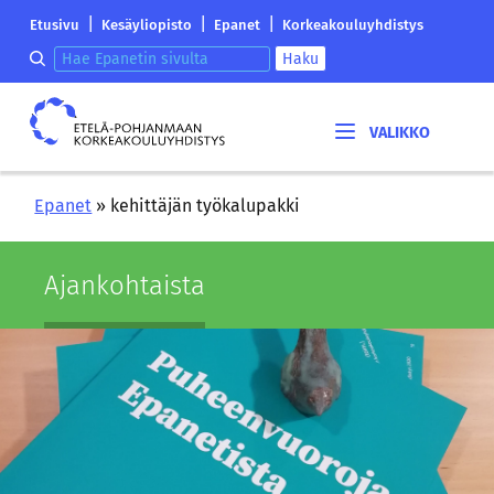
Siirry
Etelä-
|
|
|
Etusivu
Kesäyliopisto
Epanet
Korkeakouluyhdistys
sisältöön
Pohjanmaan
Hae epanetin sivulta
Haku
korkeakouluyhdistyksen
saapumissivu
Etelä-
Pohjanmaan
korkeakouluyhdistys
Epanet
»
kehittäjän työkalupakki
Ajan­koh­tais­ta