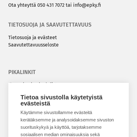
Ota yh­teyt­tä
050 431 7072
tai
info@epky.fi
TIETOSUOJA JA SAAVUTETTAVUUS
Tie­to­suo­ja ja eväs­teet
Saa­vu­tet­ta­vuus­se­los­te
PIKALINKIT
Korkeakouluyhdistys
Kesäyliopisto
Tietoa sivustolla käytetyistä
Epanet
evästeistä
Käytämme sivustollamme evästeitä
BLOGIT
kerätäksemme ja analysoidaksemme sivuston
suorituskykyä ja käyttöä, tarjotaksemme
Kesäyliopiston blogi
sosiaalisen median ominaisuuksia sekä