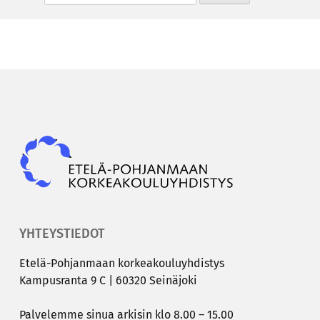
Epky
YHTEYSTIEDOT
Etelä-​Pohjanmaan kor­kea­kou­lu­yh­dis­tys
Kam­pus­ran­ta 9 C | 60320 Sei­nä­jo­ki
Pal­ve­lem­me sinua ar­ki­sin klo 8.00 – 15.00