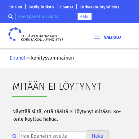
Siirry
Etelä-
|
|
|
Etusivu
Kesäyliopisto
Epanet
Korkeakouluyhdistys
sisältöön
Pohjanmaan
Hae epanetin sivulta
Haku
korkeakouluyhdistyksen
saapumissivu
Etelä-
Pohjanmaan
korkeakouluyhdistys
Epanet
»
kehitysvammainen
MI­TÄÄN EI LÖY­TY­NYT
Näyt­tää siltä, että tääl­tä ei löy­ty­nyt mi­tään. Ko­
kei­le käyt­tää hakua.
Hae epanetin sivulta
Haku