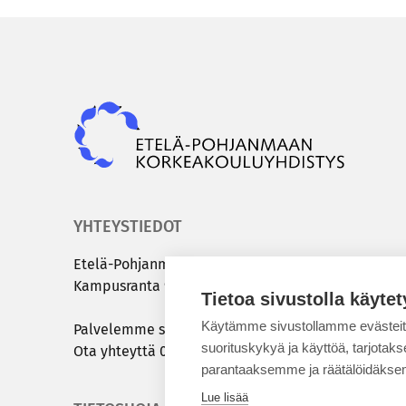
Epky
YHTEYSTIEDOT
Etelä-​Pohjanmaan kor­kea­kou­lu­yh­dis­tys
Kam­pus­ran­ta 9 C | 60320 Sei­nä­jo­ki
Tietoa sivustolla käytet
Käytämme sivustollamme evästei
Pal­ve­lem­me sinua ar­ki­sin klo 8.00 – 15.00
suorituskykyä ja käyttöä, tarjot
Ota yh­teyt­tä
050 431 7072
tai
info@epky.fi
parantaaksemme ja räätälöidäksem
Lue lisää