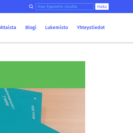
Hae epanetin sivulta
Haku
ohtaista
Blogi
Lukemisto
Yhteystiedot