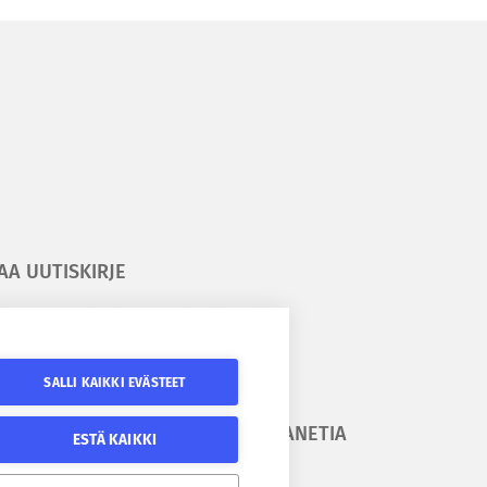
AA UUTISKIRJE
ilaa kesäyliopiston uutiskirje
ilaa Epanetin uutiskirje
SALLI KAIKKI EVÄSTEET
URAA
SEURAA EPANETIA
ESTÄ KAIKKI
SÄYLIOPISTOA
Epanetin Twitter