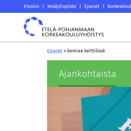
Siirry
Etelä-
Etusivu
|
Kesäyliopisto
|
Epanet
|
Korkeakoul
sisältöön
Pohjanmaan
Etelä-
korkeakouluyhdistyksen
Pohjanmaan
saapumissivu
korkeakouluyhdistys
Epanet
»
kemiaa keittiössä
Ajan­koh­tais­ta