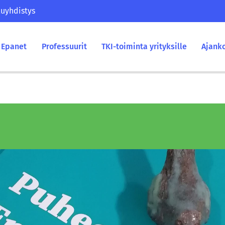
uyhdistys
Epanet
Professuurit
TKI-toiminta yrityksille
Ajank