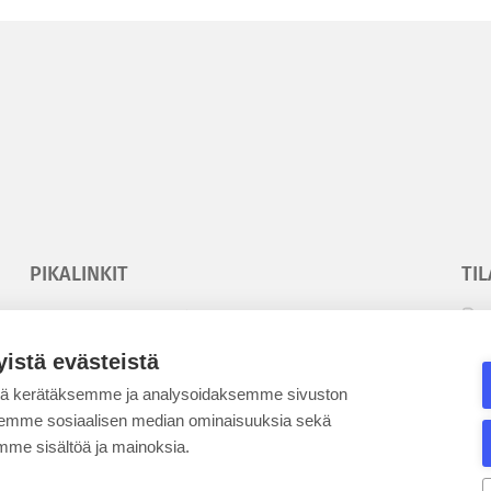
PIKALINKIT
TIL
Korkeakouluyhdistys
T
Kesäyliopisto
T
yistä evästeistä
Epanet
tä kerätäksemme ja analysoidaksemme sivuston
aksemme sosiaalisen median ominaisuuksia sekä
SE
me sisältöä ja mainoksia.
BLOGIT
KE