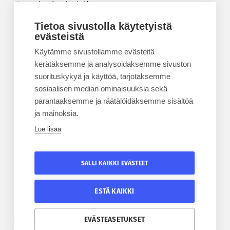
Korkeakouluyhdistys
Kesäyliopisto
Tietoa sivustolla käytetyistä
Epanet
evästeistä
Käytämme sivustollamme evästeitä
BLOGIT
kerätäksemme ja analysoidaksemme sivuston
suorituskykyä ja käyttöä, tarjotaksemme
Kesäyliopiston blogi
sosiaalisen median ominaisuuksia sekä
Epanet-blogi
parantaaksemme ja räätälöidäksemme sisältöä
ja mainoksia.
Lue lisää
TILAA UUTISKIRJE
Tilaa kesäyliopiston uutiskirje
SALLI KAIKKI EVÄSTEET
Tilaa Epanetin uutiskirje
ESTÄ KAIKKI
SEURAA KESÄYLIOPISTOA
SEURAA EPANETIA
EVÄSTEASETUKSET
Etelä-Pohjanmaan kesäyliopiston Facebook
Epanetin Twitter