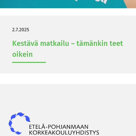
2.7.2025
Kes­tä­vä mat­kai­lu – tä­män­kin teet
oi­kein
Epky