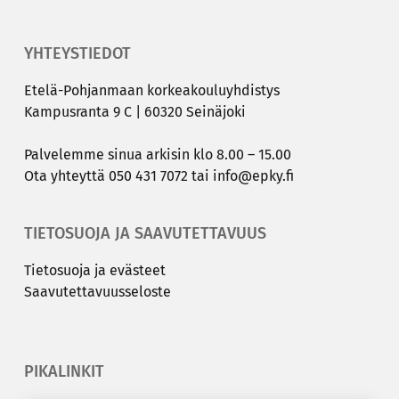
YHTEYSTIEDOT
Etelä-​Pohjanmaan kor­kea­kou­lu­yh­dis­tys
Kam­pus­ran­ta 9 C | 60320 Sei­nä­jo­ki
Pal­ve­lem­me sinua ar­ki­sin klo 8.00 – 15.00
Ota yh­teyt­tä
050 431 7072
tai
info@epky.fi
TIETOSUOJA JA SAAVUTETTAVUUS
Tie­to­suo­ja ja eväs­teet
Saa­vu­tet­ta­vuus­se­los­te
PIKALINKIT