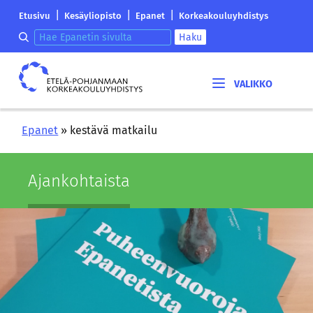
Siirry
Etelä-
|
|
|
Etusivu
Kesäyliopisto
Epanet
Korkeakouluyhdistys
sisältöön
Pohjanmaan
Hae epanetin sivulta
Haku
korkeakouluyhdistyksen
saapumissivu
Etelä-
Pohjanmaan
korkeakouluyhdistys
Epanet
»
kestävä matkailu
Ajan­koh­tais­ta