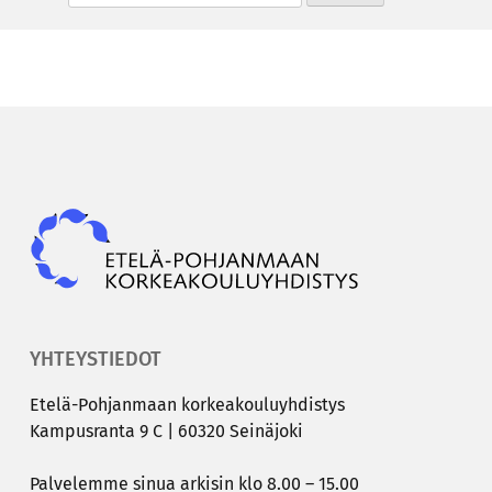
Epky
YHTEYSTIEDOT
Etelä-​Pohjanmaan kor­kea­kou­lu­yh­dis­tys
Kam­pus­ran­ta 9 C | 60320 Sei­nä­jo­ki
Pal­ve­lem­me sinua ar­ki­sin klo 8.00 – 15.00