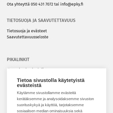
Ota yh­teyt­tä
050 431 7072
tai
info@epky.fi
TIETOSUOJA JA SAAVUTETTAVUUS
Tie­to­suo­ja ja eväs­teet
Saa­vu­tet­ta­vuus­se­los­te
PIKALINKIT
Korkeakouluyhdistys
Kesäyliopisto
Tietoa sivustolla käytetyistä
Epanet
evästeistä
Käytämme sivustollamme evästeitä
BLOGIT
kerätäksemme ja analysoidaksemme sivuston
suorituskykyä ja käyttöä, tarjotaksemme
Kesäyliopiston blogi
sosiaalisen median ominaisuuksia sekä