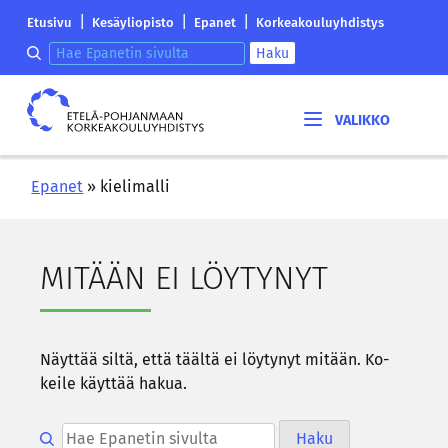
Siirry
Etelä-
|
|
|
Etusivu
Kesäyliopisto
Epanet
Korkeakouluyhdistys
sisältöön
Pohjanmaan
Hae epanetin sivulta
Haku
korkeakouluyhdistyksen
saapumissivu
Etelä-
Pohjanmaan
korkeakouluyhdistys
Epanet
»
kielimalli
MI­TÄÄN EI LÖY­TY­NYT
Näyt­tää siltä, että tääl­tä ei löy­ty­nyt mi­tään. Ko­
kei­le käyt­tää hakua.
Hae epanetin sivulta
Haku