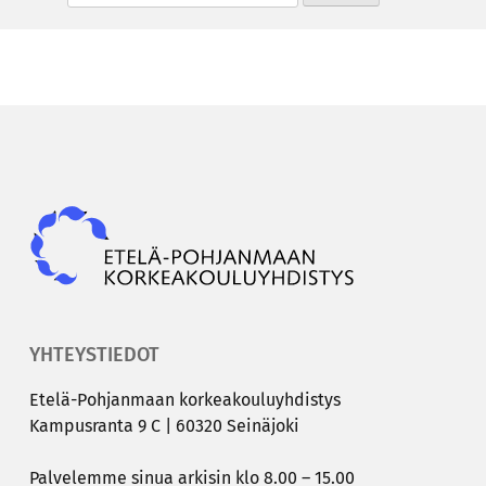
Epky
YHTEYSTIEDOT
Etelä-​Pohjanmaan kor­kea­kou­lu­yh­dis­tys
Kam­pus­ran­ta 9 C | 60320 Sei­nä­jo­ki
Pal­ve­lem­me sinua ar­ki­sin klo 8.00 – 15.00