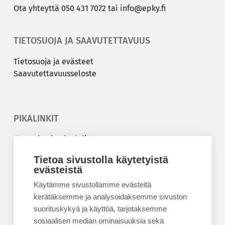
Ota yh­teyt­tä
050 431 7072
tai
info@epky.fi
TIETOSUOJA JA SAAVUTETTAVUUS
Tie­to­suo­ja ja eväs­teet
Saa­vu­tet­ta­vuus­se­los­te
PIKALINKIT
Korkeakouluyhdistys
Kesäyliopisto
Tietoa sivustolla käytetyistä
Epanet
evästeistä
Käytämme sivustollamme evästeitä
BLOGIT
kerätäksemme ja analysoidaksemme sivuston
suorituskykyä ja käyttöä, tarjotaksemme
Kesäyliopiston blogi
sosiaalisen median ominaisuuksia sekä