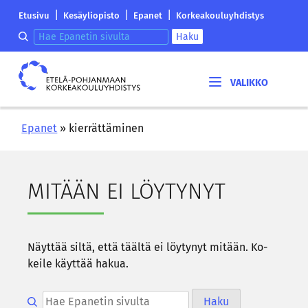
Siirry
Etelä-
|
|
|
Etusivu
Kesäyliopisto
Epanet
Korkeakouluyhdistys
sisältöön
Pohjanmaan
Hae epanetin sivulta
Haku
korkeakouluyhdistyksen
saapumissivu
Etelä-
Pohjanmaan
korkeakouluyhdistys
Epanet
»
kierrättäminen
MI­TÄÄN EI LÖY­TY­NYT
Näyt­tää siltä, että tääl­tä ei löy­ty­nyt mi­tään. Ko­
kei­le käyt­tää hakua.
Hae epanetin sivulta
Haku