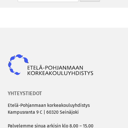
Epky
YHTEYSTIEDOT
Etelä-​Pohjanmaan kor­kea­kou­lu­yh­dis­tys
Kam­pus­ran­ta 9 C | 60320 Sei­nä­jo­ki
Pal­ve­lem­me sinua ar­ki­sin klo 8.00 – 15.00