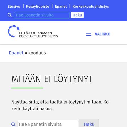
Siirry
Etelä-
|
|
|
Etusivu
Kesäyliopisto
Epanet
Korkeakouluyhdistys
sisältöön
Pohjanmaan
Hae epanetin sivulta
Haku
korkeakouluyhdistyksen
saapumissivu
Etelä-
Pohjanmaan
korkeakouluyhdistys
Epanet
»
koodaus
MI­TÄÄN EI LÖY­TY­NYT
Näyt­tää siltä, että tääl­tä ei löy­ty­nyt mi­tään. Ko­
kei­le käyt­tää hakua.
Hae epanetin sivulta
Haku