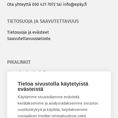
Ota yh­teyt­tä
050 431 7072
tai
info@epky.fi
TIETOSUOJA JA SAAVUTETTAVUUS
Tie­to­suo­ja ja eväs­teet
Saa­vu­tet­ta­vuus­se­los­te
PIKALINKIT
Korkeakouluyhdistys
Kesäyliopisto
Tietoa sivustolla käytetyistä
Epanet
evästeistä
Käytämme sivustollamme evästeitä
BLOGIT
kerätäksemme ja analysoidaksemme sivuston
suorituskykyä ja käyttöä, tarjotaksemme
Kesäyliopiston blogi
sosiaalisen median ominaisuuksia sekä