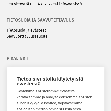
Ota yh­teyt­tä
050 431 7072
tai
info@epky.fi
TIETOSUOJA JA SAAVUTETTAVUUS
Tie­to­suo­ja ja eväs­teet
Saa­vu­tet­ta­vuus­se­los­te
PIKALINKIT
Korkeakouluyhdistys
Kesäyliopisto
Tietoa sivustolla käytetyistä
Epanet
evästeistä
Käytämme sivustollamme evästeitä
BLOGIT
kerätäksemme ja analysoidaksemme sivuston
suorituskykyä ja käyttöä, tarjotaksemme
Kesäyliopiston blogi
sosiaalisen median ominaisuuksia sekä