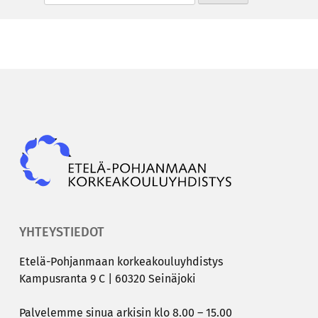
Epky
YHTEYSTIEDOT
Etelä-​Pohjanmaan kor­kea­kou­lu­yh­dis­tys
Kam­pus­ran­ta 9 C | 60320 Sei­nä­jo­ki
Pal­ve­lem­me sinua ar­ki­sin klo 8.00 – 15.00