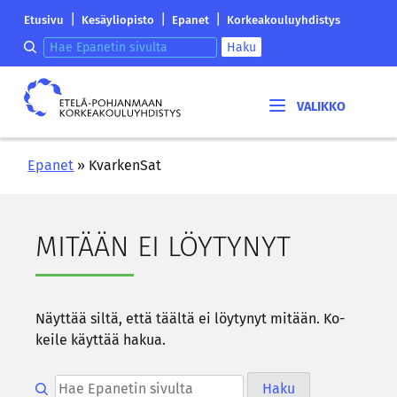
Siirry
Etelä-
|
|
|
Etusivu
Kesäyliopisto
Epanet
Korkeakouluyhdistys
sisältöön
Pohjanmaan
Hae epanetin sivulta
Haku
korkeakouluyhdistyksen
saapumissivu
Etelä-
Pohjanmaan
korkeakouluyhdistys
Epanet
»
KvarkenSat
MI­TÄÄN EI LÖY­TY­NYT
Näyt­tää siltä, että tääl­tä ei löy­ty­nyt mi­tään. Ko­
kei­le käyt­tää hakua.
Hae epanetin sivulta
Haku