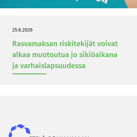
25.6.2026
Ras­va­mak­san ris­ki­te­ki­jät voi­vat
alkaa muo­tou­tua jo si­kiö­ai­ka­na
ja var­hais­lap­suu­des­sa
Epky