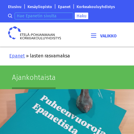
Siirry
Etelä-
|
|
|
Etusivu
Kesäyliopisto
Epanet
Korkeakouluyhdistys
sisältöön
Pohjanmaan
Hae epanetin sivulta
Haku
korkeakouluyhdistyksen
saapumissivu
Etelä-
Pohjanmaan
korkeakouluyhdistys
Epanet
»
lasten rasvamaksa
Ajan­koh­tais­ta