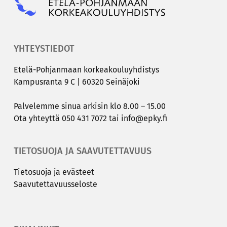
YHTEYSTIEDOT
Etelä-​Pohjanmaan kor­kea­kou­lu­yh­dis­tys
Kam­pus­ran­ta 9 C | 60320 Sei­nä­jo­ki
Pal­ve­lem­me sinua ar­ki­sin klo 8.00 – 15.00
Ota yh­teyt­tä
050 431 7072
tai
info@epky.fi
TIETOSUOJA JA SAAVUTETTAVUUS
Tie­to­suo­ja ja eväs­teet
Saa­vu­tet­ta­vuus­se­los­te