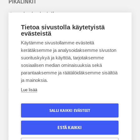
PIKALINKIT
Korkeakouluyhdistys
Kesäyliopisto
Tietoa sivustolla käytetyistä
Epanet
evästeistä
Käytämme sivustollamme evästeitä
BLOGIT
kerätäksemme ja analysoidaksemme sivuston
suorituskykyä ja käyttöä, tarjotaksemme
Kesäyliopiston blogi
sosiaalisen median ominaisuuksia sekä
Epanet-blogi
parantaaksemme ja räätälöidäksemme sisältöä
ja mainoksia.
Lue lisää
TILAA UUTISKIRJE
Tilaa kesäyliopiston uutiskirje
SALLI KAIKKI EVÄSTEET
Tilaa Epanetin uutiskirje
ESTÄ KAIKKI
SEURAA KESÄYLIOPISTOA
SEURAA EPANETIA