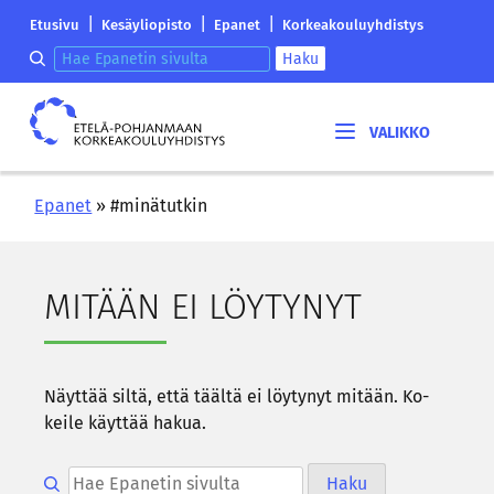
Siirry
Etelä-
|
|
|
Etusivu
Kesäyliopisto
Epanet
Korkeakouluyhdistys
sisältöön
Pohjanmaan
Hae epanetin sivulta
Haku
korkeakouluyhdistyksen
saapumissivu
Etelä-
Pohjanmaan
korkeakouluyhdistys
Epanet
»
#minätutkin
MI­TÄÄN EI LÖY­TY­NYT
Näyt­tää siltä, että tääl­tä ei löy­ty­nyt mi­tään. Ko­
kei­le käyt­tää hakua.
Hae epanetin sivulta
Haku