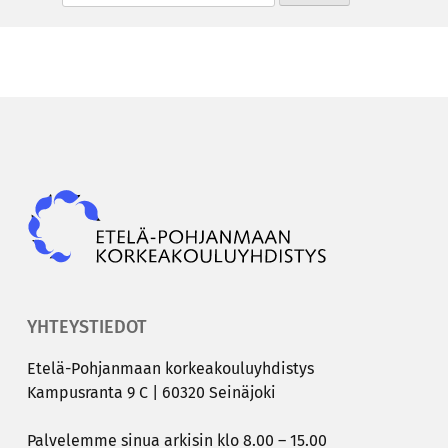
Epky
YHTEYSTIEDOT
Etelä-​Pohjanmaan kor­kea­kou­lu­yh­dis­tys
Kam­pus­ran­ta 9 C | 60320 Sei­nä­jo­ki
Pal­ve­lem­me sinua ar­ki­sin klo 8.00 – 15.00