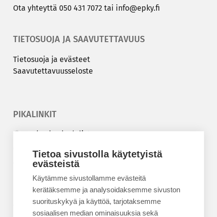
Ota yh­teyt­tä
050 431 7072
tai
info@epky.fi
TIETOSUOJA JA SAAVUTETTAVUUS
Tie­to­suo­ja ja eväs­teet
Saa­vu­tet­ta­vuus­se­los­te
PIKALINKIT
Korkeakouluyhdistys
Kesäyliopisto
Tietoa sivustolla käytetyistä
Epanet
evästeistä
Käytämme sivustollamme evästeitä
BLOGIT
kerätäksemme ja analysoidaksemme sivuston
suorituskykyä ja käyttöä, tarjotaksemme
Kesäyliopiston blogi
sosiaalisen median ominaisuuksia sekä