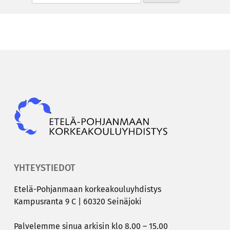
Epky
YHTEYSTIEDOT
Etelä-​Pohjanmaan kor­kea­kou­lu­yh­dis­tys
Kam­pus­ran­ta 9 C | 60320 Sei­nä­jo­ki
Pal­ve­lem­me sinua ar­ki­sin klo 8.00 – 15.00