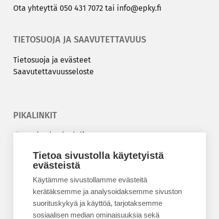
Ota yh­teyt­tä
050 431 7072
tai
info@epky.fi
TIETOSUOJA JA SAAVUTETTAVUUS
Tie­to­suo­ja ja eväs­teet
Saa­vu­tet­ta­vuus­se­los­te
PIKALINKIT
Korkeakouluyhdistys
Kesäyliopisto
Tietoa sivustolla käytetyistä
Epanet
evästeistä
Käytämme sivustollamme evästeitä
BLOGIT
kerätäksemme ja analysoidaksemme sivuston
suorituskykyä ja käyttöä, tarjotaksemme
Kesäyliopiston blogi
sosiaalisen median ominaisuuksia sekä