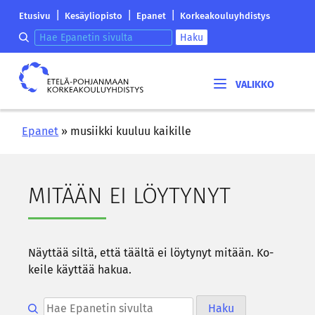
Siirry
Etelä-
|
|
|
Etusivu
Kesäyliopisto
Epanet
Korkeakouluyhdistys
sisältöön
Pohjanmaan
Hae epanetin sivulta
Haku
korkeakouluyhdistyksen
saapumissivu
Etelä-
Pohjanmaan
korkeakouluyhdistys
Epanet
»
musiikki kuuluu kaikille
MI­TÄÄN EI LÖY­TY­NYT
Näyt­tää siltä, että tääl­tä ei löy­ty­nyt mi­tään. Ko­
kei­le käyt­tää hakua.
Hae epanetin sivulta
Haku