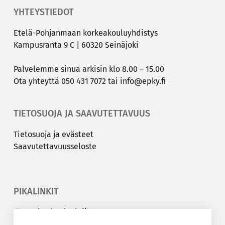
YHTEYSTIEDOT
Etelä-​Pohjanmaan kor­kea­kou­lu­yh­dis­tys
Kam­pus­ran­ta 9 C | 60320 Sei­nä­jo­ki
Pal­ve­lem­me sinua ar­ki­sin klo 8.00 – 15.00
Ota yh­teyt­tä
050 431 7072
tai
info@epky.fi
TIETOSUOJA JA SAAVUTETTAVUUS
Tie­to­suo­ja ja eväs­teet
Saa­vu­tet­ta­vuus­se­los­te
PIKALINKIT
Korkeakouluyhdistys