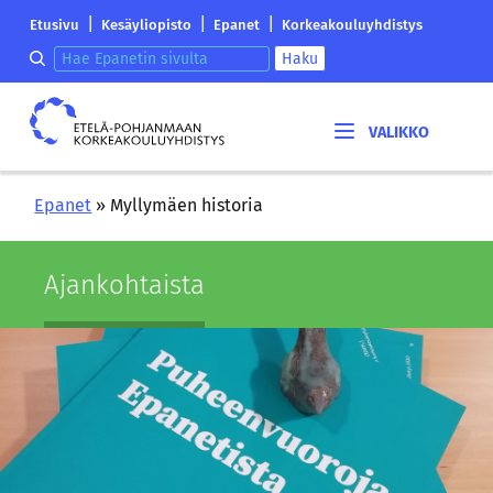
Siirry
Etelä-
|
|
|
Etusivu
Kesäyliopisto
Epanet
Korkeakouluyhdistys
sisältöön
Pohjanmaan
Hae epanetin sivulta
Haku
korkeakouluyhdistyksen
saapumissivu
Etelä-
Pohjanmaan
korkeakouluyhdistys
Epanet
»
Myllymäen historia
Ajan­koh­tais­ta