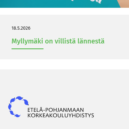
18.5.2026
Myl­ly­mä­ki on vil­lis­tä län­nes­tä
Epky