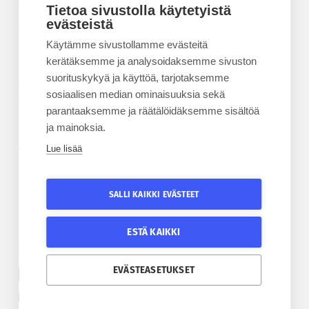
Kesäyliopisto
Tietoa sivustolla käytetyistä
Epanet
evästeistä
Käytämme sivustollamme evästeitä
BLOGIT
kerätäksemme ja analysoidaksemme sivuston
suorituskykyä ja käyttöä, tarjotaksemme
Kesäyliopiston blogi
sosiaalisen median ominaisuuksia sekä
Epanet-blogi
parantaaksemme ja räätälöidäksemme sisältöä
ja mainoksia.
Lue lisää
TILAA UUTISKIRJE
Tilaa kesäyliopiston uutiskirje
SALLI KAIKKI EVÄSTEET
Tilaa Epanetin uutiskirje
ESTÄ KAIKKI
SEURAA KESÄYLIOPISTOA
SEURAA EPANETIA
EVÄSTEASETUKSET
Etelä-Pohjanmaan kesäyliopiston Facebook
Epanetin Twitter
Etelä-Pohjanmaan kesäyliopiston Instagram
Epanetin Facebook