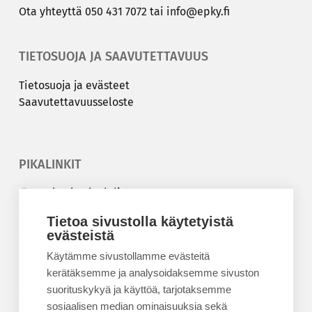
Ota yh­teyt­tä
050 431 7072
tai
info@epky.fi
TIETOSUOJA JA SAAVUTETTAVUUS
Tie­to­suo­ja ja eväs­teet
Saa­vu­tet­ta­vuus­se­los­te
PIKALINKIT
Korkeakouluyhdistys
Kesäyliopisto
Tietoa sivustolla käytetyistä
Epanet
evästeistä
Käytämme sivustollamme evästeitä
BLOGIT
kerätäksemme ja analysoidaksemme sivuston
suorituskykyä ja käyttöä, tarjotaksemme
Kesäyliopiston blogi
sosiaalisen median ominaisuuksia sekä