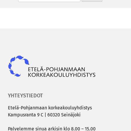
Epky
YHTEYSTIEDOT
Etelä-​Pohjanmaan kor­kea­kou­lu­yh­dis­tys
Kam­pus­ran­ta 9 C | 60320 Sei­nä­jo­ki
Pal­ve­lem­me sinua ar­ki­sin klo 8.00 – 15.00