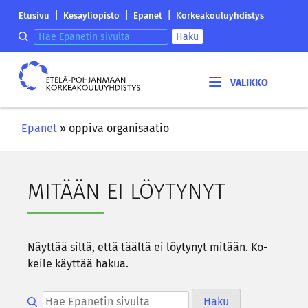
Siirry
Etelä-
|
|
|
Etusivu
Kesäyliopisto
Epanet
Korkeakouluyhdistys
sisältöön
Pohjanmaan
Hae epanetin sivulta
Haku
korkeakouluyhdistyksen
saapumissivu
Etelä-
Pohjanmaan
korkeakouluyhdistys
Epanet
»
oppiva organisaatio
MI­TÄÄN EI LÖY­TY­NYT
Näyt­tää siltä, että tääl­tä ei löy­ty­nyt mi­tään. Ko­
kei­le käyt­tää hakua.
Hae epanetin sivulta
Haku