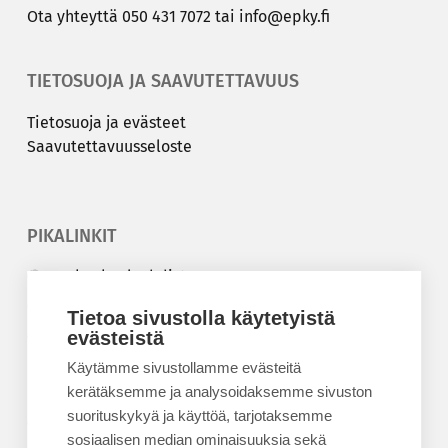
Ota yh­teyt­tä
050 431 7072
tai
info@epky.fi
TIETOSUOJA JA SAAVUTETTAVUUS
Tie­to­suo­ja ja eväs­teet
Saa­vu­tet­ta­vuus­se­los­te
PIKALINKIT
Korkeakouluyhdistys
Kesäyliopisto
Tietoa sivustolla käytetyistä
Epanet
evästeistä
Käytämme sivustollamme evästeitä
BLOGIT
kerätäksemme ja analysoidaksemme sivuston
suorituskykyä ja käyttöä, tarjotaksemme
Kesäyliopiston blogi
sosiaalisen median ominaisuuksia sekä