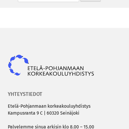
Epky
YHTEYSTIEDOT
Etelä-​Pohjanmaan kor­kea­kou­lu­yh­dis­tys
Kam­pus­ran­ta 9 C | 60320 Sei­nä­jo­ki
Pal­ve­lem­me sinua ar­ki­sin klo 8.00 – 15.00