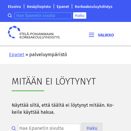
Siirry
Etelä-
|
|
|
Etusivu
Kesäyliopisto
Epanet
Korkeakouluyhdistys
sisältöön
Pohjanmaan
Hae epanetin sivulta
Haku
korkeakouluyhdistyksen
saapumissivu
Etelä-
Pohjanmaan
korkeakouluyhdistys
Epanet
»
palveluympäristö
MI­TÄÄN EI LÖY­TY­NYT
Näyt­tää siltä, että tääl­tä ei löy­ty­nyt mi­tään. Ko­
kei­le käyt­tää hakua.
Hae epanetin sivulta
Haku