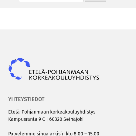
Epky
YHTEYSTIEDOT
Etelä-​Pohjanmaan kor­kea­kou­lu­yh­dis­tys
Kam­pus­ran­ta 9 C | 60320 Sei­nä­jo­ki
Pal­ve­lem­me sinua ar­ki­sin klo 8.00 – 15.00