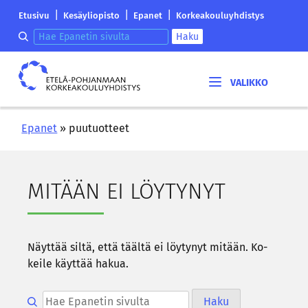
Siirry
Etelä-
|
|
|
Etusivu
Kesäyliopisto
Epanet
Korkeakouluyhdistys
sisältöön
Pohjanmaan
Hae epanetin sivulta
Haku
korkeakouluyhdistyksen
saapumissivu
Etelä-
Pohjanmaan
korkeakouluyhdistys
Epanet
»
puutuotteet
MI­TÄÄN EI LÖY­TY­NYT
Näyt­tää siltä, että tääl­tä ei löy­ty­nyt mi­tään. Ko­
kei­le käyt­tää hakua.
Hae epanetin sivulta
Haku