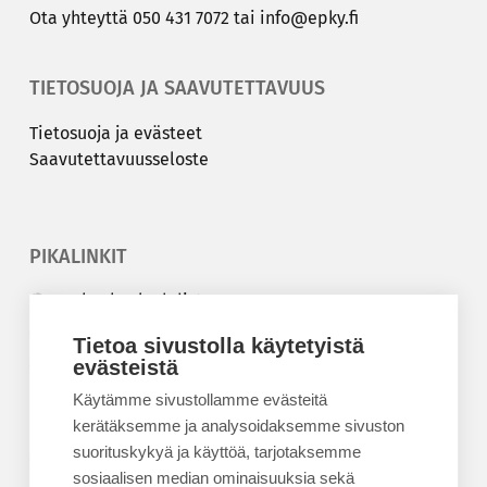
Ota yh­teyt­tä
050 431 7072
tai
info@epky.fi
TIETOSUOJA JA SAAVUTETTAVUUS
Tie­to­suo­ja ja eväs­teet
Saa­vu­tet­ta­vuus­se­los­te
PIKALINKIT
Korkeakouluyhdistys
Kesäyliopisto
Tietoa sivustolla käytetyistä
Epanet
evästeistä
Käytämme sivustollamme evästeitä
BLOGIT
kerätäksemme ja analysoidaksemme sivuston
suorituskykyä ja käyttöä, tarjotaksemme
Kesäyliopiston blogi
sosiaalisen median ominaisuuksia sekä