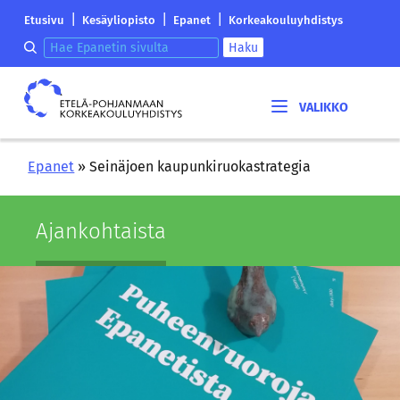
Siirry
Etelä-
|
|
|
Etusivu
Kesäyliopisto
Epanet
Korkeakouluyhdistys
sisältöön
Pohjanmaan
Hae epanetin sivulta
Haku
korkeakouluyhdistyksen
saapumissivu
Etelä-
Pohjanmaan
korkeakouluyhdistys
Epanet
»
Seinäjoen kaupunkiruokastrategia
Ajan­koh­tais­ta