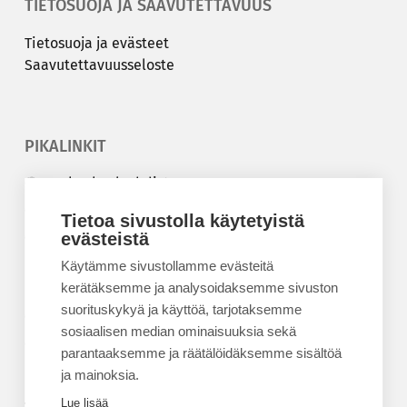
TIETOSUOJA JA SAAVUTETTAVUUS
Tie­to­suo­ja ja eväs­teet
Saa­vu­tet­ta­vuus­se­los­te
PIKALINKIT
Korkeakouluyhdistys
Kesäyliopisto
Tietoa sivustolla käytetyistä
Epanet
evästeistä
Käytämme sivustollamme evästeitä
BLOGIT
kerätäksemme ja analysoidaksemme sivuston
suorituskykyä ja käyttöä, tarjotaksemme
Kesäyliopiston blogi
sosiaalisen median ominaisuuksia sekä
Epanet-blogi
parantaaksemme ja räätälöidäksemme sisältöä
ja mainoksia.
Lue lisää