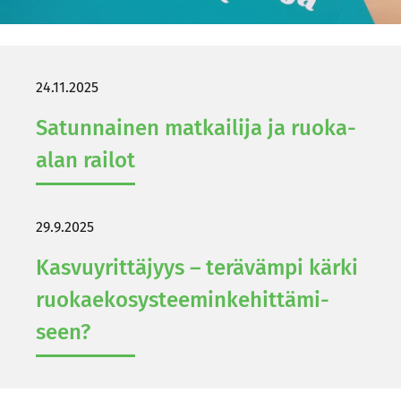
24.11.2025
Sa­tun­nai­nen mat­kai­li­ja ja ruoka-​
alan rai­lot
29.9.2025
Kas­vu­yrit­tä­jyys – te­rä­väm­pi kärki
ruo­kae­ko­sys­tee­min­ke­hit­tä­mi­
seen?