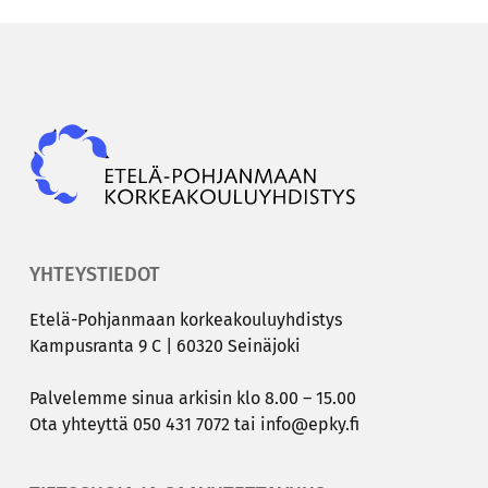
Epky
YHTEYSTIEDOT
Etelä-​Pohjanmaan kor­kea­kou­lu­yh­dis­tys
Kam­pus­ran­ta 9 C | 60320 Sei­nä­jo­ki
Pal­ve­lem­me sinua ar­ki­sin klo 8.00 – 15.00
Ota yh­teyt­tä
050 431 7072
tai
info@epky.fi