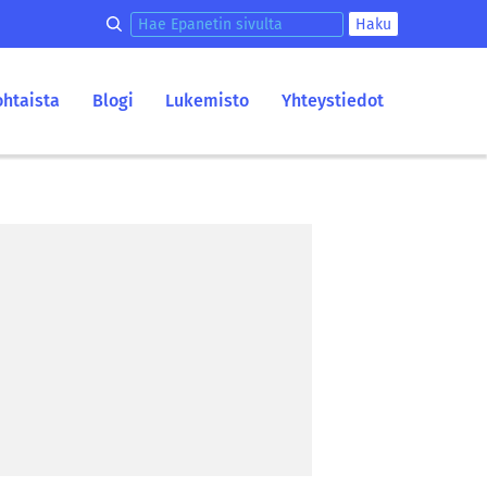
Hae epanetin sivulta
Haku
ohtaista
Blogi
Lukemisto
Yhteystiedot