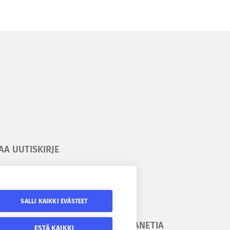
AA UUTISKIRJE
ilaa kesäyliopiston uutiskirje
ilaa Epanetin uutiskirje
SALLI KAIKKI EVÄSTEET
URAA
SEURAA EPANETIA
ESTÄ KAIKKI