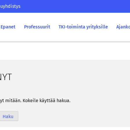
uyhdistys
Epanet
Professuurit
TKI-toiminta yrityksille
Ajank
­NYT
­nyt mi­tään. Ko­kei­le käyt­tää hakua.
Haku