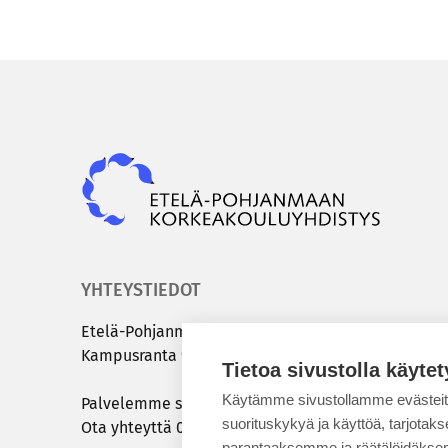
Epky
YHTEYSTIEDOT
Etelä-​Pohjanmaan kor­kea­kou­lu­yh­dis­tys
Kam­pus­ran­ta 9 C | 60320 Sei­nä­jo­ki
Tietoa sivustolla käytet
Käytämme sivustollamme evästei
Pal­ve­lem­me sinua ar­ki­sin klo 8.00 – 15.00
suorituskykyä ja käyttöä, tarjot
Ota yh­teyt­tä
050 431 7072
tai
info@epky.fi
parantaaksemme ja räätälöidäksem