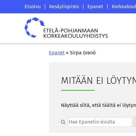
Siirry
Etelä-
Etusivu
|
Kesäyliopisto
|
Epanet
|
Korkeakoul
sisältöön
Pohjanmaan
Etelä-
korkeakouluyhdistyksen
Pohjanmaan
saapumissivu
korkeakouluyhdistys
Epanet
»
Sirpa Granö
MI­TÄÄN EI LÖY­TY
Näyt­tää siltä, että tääl­tä ei löy­ty
Hae epanetin sivulta