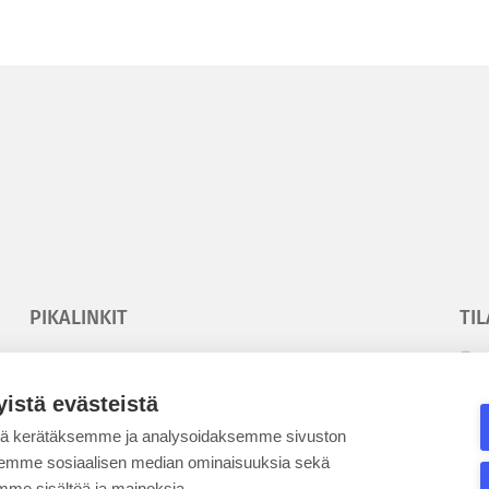
PIKALINKIT
TIL
Korkeakouluyhdistys
T
Kesäyliopisto
T
yistä evästeistä
Epanet
tä kerätäksemme ja analysoidaksemme sivuston
aksemme sosiaalisen median ominaisuuksia sekä
SE
me sisältöä ja mainoksia.