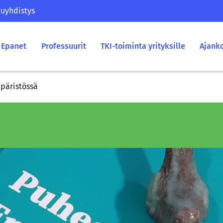
uyhdistys
Epanet
Professuurit
TKI-toiminta yrityksille
Ajank
mpäristössä