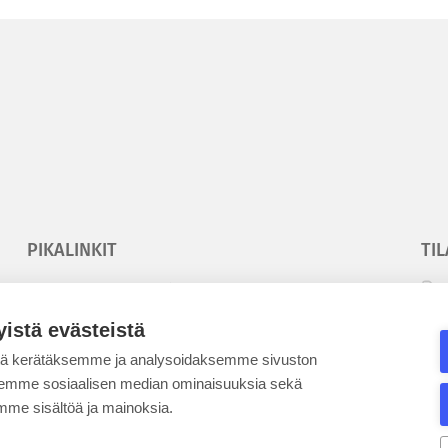
PIKALINKIT
TIL
Korkeakouluyhdistys
T
Kesäyliopisto
T
yistä evästeistä
Epanet
tä kerätäksemme ja analysoidaksemme sivuston
aksemme sosiaalisen median ominaisuuksia sekä
SE
me sisältöä ja mainoksia.
BLOGIT
KE