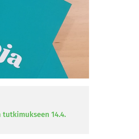
n tut­ki­muk­seen 14.4.