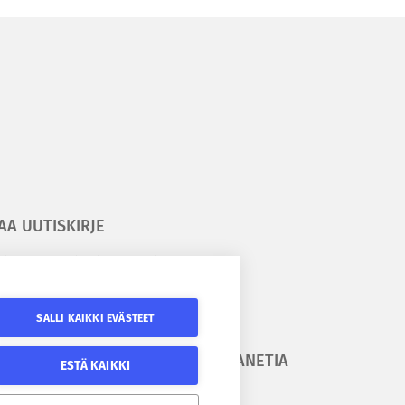
AA UUTISKIRJE
ilaa kesäyliopiston uutiskirje
ilaa Epanetin uutiskirje
SALLI KAIKKI EVÄSTEET
URAA
SEURAA EPANETIA
ESTÄ KAIKKI
SÄYLIOPISTOA
Epanetin Twitter