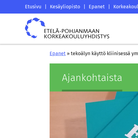
Siirry
Etelä-
Etusivu
|
Kesäyliopisto
|
Epanet
|
Korkeakoul
sisältöön
Pohjanmaan
Etelä-
korkeakouluyhdistyksen
Pohjanmaan
saapumissivu
korkeakouluyhdistys
Epanet
»
tekoälyn käyttö kliinisessä y
Ajan­koh­tais­ta