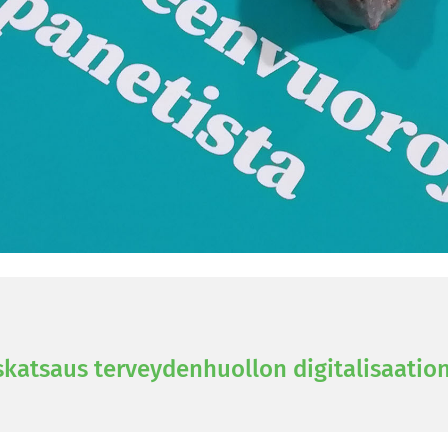
at­saus ter­vey­den­huol­lon di­gi­ta­li­saa­tio