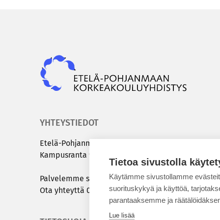
Epky
YHTEYSTIEDOT
Etelä-​Pohjanmaan kor­kea­kou­lu­yh­dis­tys
Kam­pus­ran­ta 9 C | 60320 Sei­nä­jo­ki
Tietoa sivustolla käytet
Käytämme sivustollamme evästei
Pal­ve­lem­me sinua ar­ki­sin klo 8.00 – 15.00
suorituskykyä ja käyttöä, tarjot
Ota yh­teyt­tä
050 431 7072
tai
info@epky.fi
parantaaksemme ja räätälöidäksem
Lue lisää