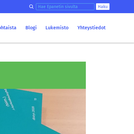
Hae epanetin sivulta
Haku
ohtaista
Blogi
Lukemisto
Yhteystiedot