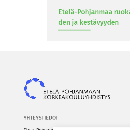
Etelä-​Pohjanmaa ruo­ka­
den ja kes­tä­vyy­den
Epky
YHTEYSTIEDOT
Etelä-​Pohjanmaan kor­kea­kou­lu­yh­dis­tys