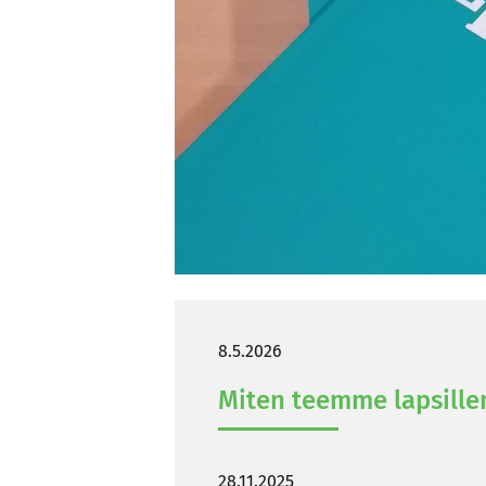
8.5.2026
Miten teem­me lap­sil­le
28.11.2025