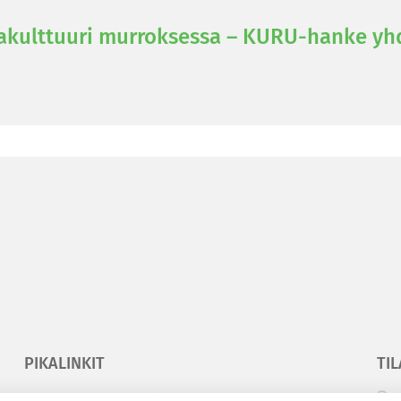
kult­tuu­ri mur­rok­ses­sa – KURU-​hanke yh­
PIKALINKIT
TIL
Korkeakouluyhdistys
T