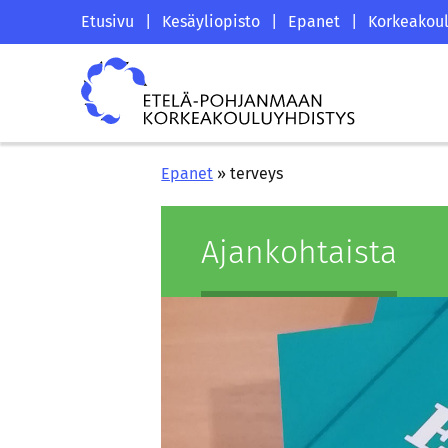
Siirry
Etelä-
Etusivu
|
Kesäyliopisto
|
Epanet
|
Korkeakoul
sisältöön
Pohjanmaan
Etelä-
korkeakouluyhdistyksen
Pohjanmaan
saapumissivu
korkeakouluyhdistys
Epanet
»
terveys
Ajan­koh­tais­ta