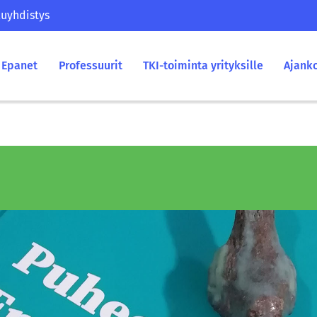
uyhdistys
Epanet
Professuurit
TKI-toiminta yrityksille
Ajank