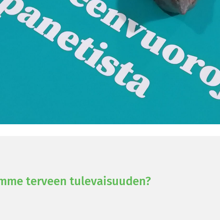
m­me ter­veen tu­le­vai­suu­den?