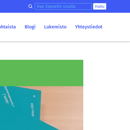
Hae epanetin sivulta
Haku
ohtaista
Blogi
Lukemisto
Yhteystiedot