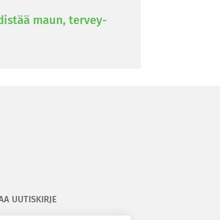
dis­tää maun, ter­vey­
AA UUTISKIRJE
ilaa kesäyliopiston uutiskirje