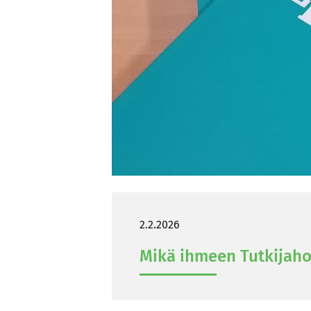
2.2.2026
Mikä ih­meen Tut­ki­ja­ho­