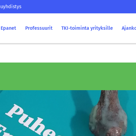
uyhdistys
Epanet
Professuurit
TKI-toiminta yrityksille
Ajank