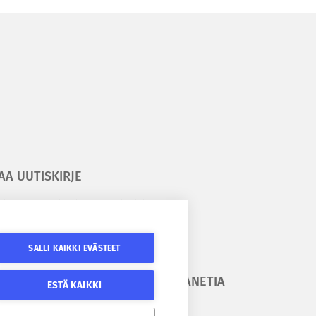
AA UUTISKIRJE
ilaa kesäyliopiston uutiskirje
ilaa Epanetin uutiskirje
SALLI KAIKKI EVÄSTEET
URAA
SEURAA EPANETIA
ESTÄ KAIKKI
SÄYLIOPISTOA
Epanetin Twitter