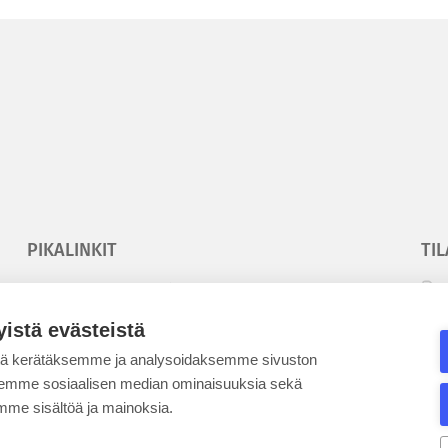
PIKALINKIT
TIL
Korkeakouluyhdistys
T
Kesäyliopisto
T
yistä evästeistä
Epanet
tä kerätäksemme ja analysoidaksemme sivuston
aksemme sosiaalisen median ominaisuuksia sekä
SE
me sisältöä ja mainoksia.
BLOGIT
KE