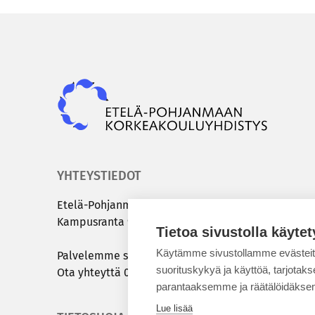
Epky
YHTEYSTIEDOT
Etelä-​Pohjanmaan kor­kea­kou­lu­yh­dis­tys
Kam­pus­ran­ta 9 C | 60320 Sei­nä­jo­ki
Tietoa sivustolla käytet
Käytämme sivustollamme evästei
Pal­ve­lem­me sinua ar­ki­sin klo 8.00 – 15.00
suorituskykyä ja käyttöä, tarjot
Ota yh­teyt­tä
050 431 7072
tai
info@epky.fi
parantaaksemme ja räätälöidäksem
Lue lisää