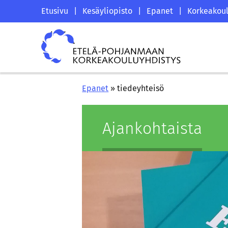
Siirry
Etelä-
Etusivu
|
Kesäyliopisto
|
Epanet
|
Korkeakoul
sisältöön
Pohjanmaan
Etelä-
korkeakouluyhdistyksen
Pohjanmaan
saapumissivu
korkeakouluyhdistys
Epanet
»
tiedeyhteisö
Ajan­koh­tais­ta