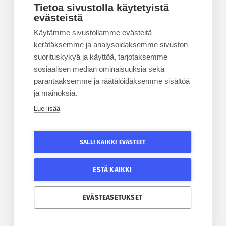
Kesäyliopisto
Tietoa sivustolla käytetyistä
Epanet
evästeistä
Käytämme sivustollamme evästeitä
BLOGIT
kerätäksemme ja analysoidaksemme sivuston
suorituskykyä ja käyttöä, tarjotaksemme
Kesäyliopiston blogi
sosiaalisen median ominaisuuksia sekä
Epanet-blogi
parantaaksemme ja räätälöidäksemme sisältöä
ja mainoksia.
Lue lisää
TILAA UUTISKIRJE
Tilaa kesäyliopiston uutiskirje
SALLI KAIKKI EVÄSTEET
Tilaa Epanetin uutiskirje
ESTÄ KAIKKI
SEURAA KESÄYLIOPISTOA
SEURAA EPANETIA
EVÄSTEASETUKSET
Etelä-Pohjanmaan kesäyliopiston Facebook
Epanetin Twitter
Etelä-Pohjanmaan kesäyliopiston Instagram
Epanetin Facebook