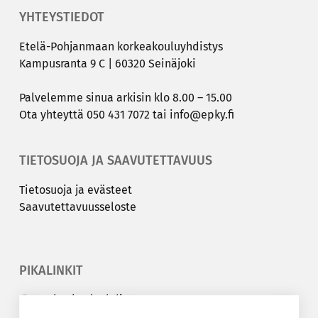
YHTEYSTIEDOT
Etelä-​Pohjanmaan kor­kea­kou­lu­yh­dis­tys
Kam­pus­ran­ta 9 C | 60320 Sei­nä­jo­ki
Pal­ve­lem­me sinua ar­ki­sin klo 8.00 – 15.00
Ota yh­teyt­tä
050 431 7072
tai
info@epky.fi
TIETOSUOJA JA SAAVUTETTAVUUS
Tie­to­suo­ja ja eväs­teet
Saa­vu­tet­ta­vuus­se­los­te
PIKALINKIT
Korkeakouluyhdistys