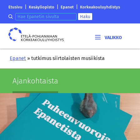
Siirry
Etelä-
|
|
|
Etusivu
Kesäyliopisto
Epanet
Korkeakouluyhdistys
sisältöön
Pohjanmaan
Hae epanetin sivulta
Haku
korkeakouluyhdistyksen
saapumissivu
Etelä-
Pohjanmaan
korkeakouluyhdistys
Epanet
»
tutkimus siirtolaisten musiikista
Ajan­koh­tais­ta