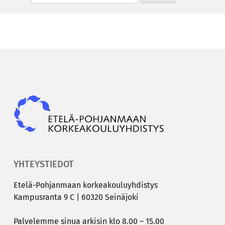
Epky
YHTEYSTIEDOT
Etelä-​Pohjanmaan kor­kea­kou­lu­yh­dis­tys
Kam­pus­ran­ta 9 C | 60320 Sei­nä­jo­ki
Pal­ve­lem­me sinua ar­ki­sin klo 8.00 – 15.00