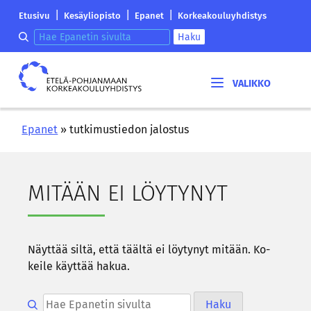
Siirry
Etelä-
|
|
|
Etusivu
Kesäyliopisto
Epanet
Korkeakouluyhdistys
sisältöön
Pohjanmaan
Hae epanetin sivulta
Haku
korkeakouluyhdistyksen
saapumissivu
Etelä-
Pohjanmaan
korkeakouluyhdistys
Epanet
»
tutkimustiedon jalostus
MI­TÄÄN EI LÖY­TY­NYT
Näyt­tää siltä, että tääl­tä ei löy­ty­nyt mi­tään. Ko­
kei­le käyt­tää hakua.
Hae epanetin sivulta
Haku