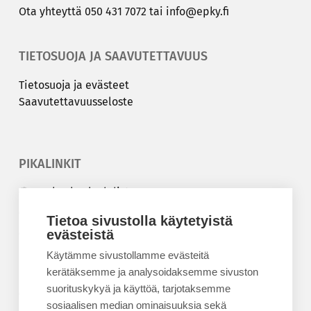
Ota yh­teyt­tä
050 431 7072
tai
info@epky.fi
TIETOSUOJA JA SAAVUTETTAVUUS
Tie­to­suo­ja ja eväs­teet
Saa­vu­tet­ta­vuus­se­los­te
PIKALINKIT
Korkeakouluyhdistys
Kesäyliopisto
Tietoa sivustolla käytetyistä
Epanet
evästeistä
Käytämme sivustollamme evästeitä
BLOGIT
kerätäksemme ja analysoidaksemme sivuston
suorituskykyä ja käyttöä, tarjotaksemme
Kesäyliopiston blogi
sosiaalisen median ominaisuuksia sekä