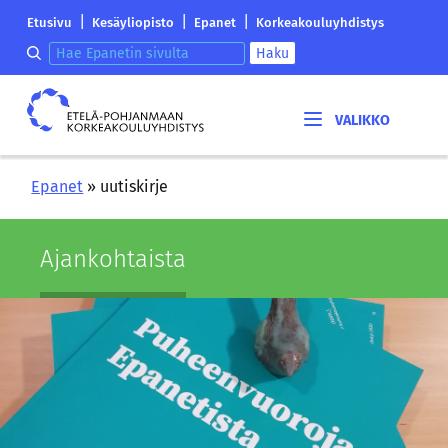
Siirry
Etelä-
|
|
|
Etusivu
Kesäyliopisto
Epanet
Korkeakouluyhdistys
sisältöön
Pohjanmaan
Hae epanetin sivulta
Haku
korkeakouluyhdistyksen
saapumissivu
Etelä-
Pohjanmaan
korkeakouluyhdistys
Epanet
»
uutiskirje
Ajan­koh­tais­ta