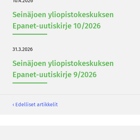
10.4.2026
Sei­nä­joen yli­opis­to­kes­kuk­sen
Epanet-​uutiskirje 10/2026
31.3.2026
Sei­nä­joen yli­opis­to­kes­kuk­sen
Epanet-​uutiskirje 9/2026
‹ Edelliset artikkelit
Ar­
tik­
ke­