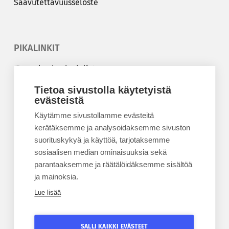
Saa­vu­tet­ta­vuus­se­los­te
PIKALINKIT
Korkeakouluyhdistys
Kesäyliopisto
Tietoa sivustolla käytetyistä
Epanet
evästeistä
Käytämme sivustollamme evästeitä
BLOGIT
kerätäksemme ja analysoidaksemme sivuston
suorituskykyä ja käyttöä, tarjotaksemme
Kesäyliopiston blogi
sosiaalisen median ominaisuuksia sekä
Epanet-blogi
parantaaksemme ja räätälöidäksemme sisältöä
ja mainoksia.
Lue lisää
TILAA UUTISKIRJE
Tilaa kesäyliopiston uutiskirje
SALLI KAIKKI EVÄSTEET