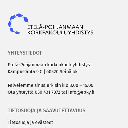
lien
Epky
se­
laus
YHTEYSTIEDOT
Etelä-​Pohjanmaan kor­kea­kou­lu­yh­dis­tys
Kam­pus­ran­ta 9 C | 60320 Sei­nä­jo­ki
Pal­ve­lem­me sinua ar­ki­sin klo 8.00 – 15.00
Ota yh­teyt­tä
050 431 7072
tai
info@epky.fi
TIETOSUOJA JA SAAVUTETTAVUUS
Tie­to­suo­ja ja eväs­teet