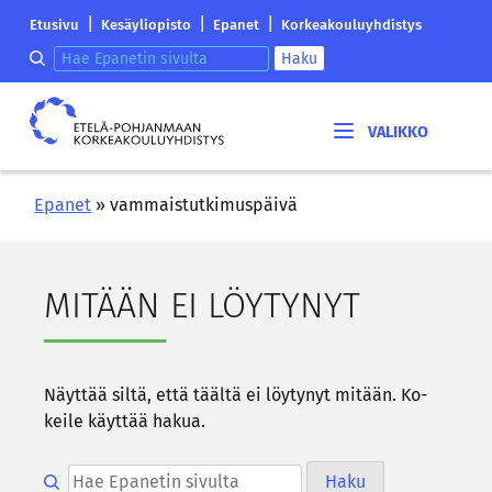
Siirry
Etelä-
|
|
|
Etusivu
Kesäyliopisto
Epanet
Korkeakouluyhdistys
sisältöön
Pohjanmaan
Hae epanetin sivulta
Haku
korkeakouluyhdistyksen
saapumissivu
Etelä-
Pohjanmaan
korkeakouluyhdistys
Epanet
»
vammaistutkimuspäivä
MI­TÄÄN EI LÖY­TY­NYT
Näyt­tää siltä, että tääl­tä ei löy­ty­nyt mi­tään. Ko­
kei­le käyt­tää hakua.
Hae epanetin sivulta
Haku