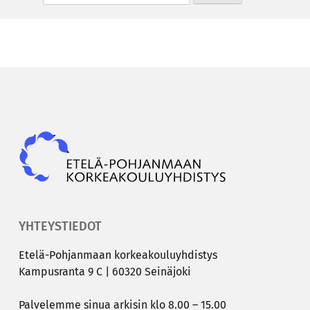
Epky
YHTEYSTIEDOT
Etelä-​Pohjanmaan kor­kea­kou­lu­yh­dis­tys
Kam­pus­ran­ta 9 C | 60320 Sei­nä­jo­ki
Pal­ve­lem­me sinua ar­ki­sin klo 8.00 – 15.00