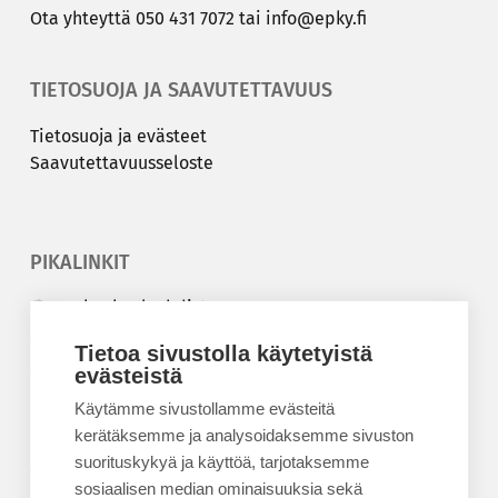
Ota yh­teyt­tä
050 431 7072
tai
info@epky.fi
TIETOSUOJA JA SAAVUTETTAVUUS
Tie­to­suo­ja ja eväs­teet
Saa­vu­tet­ta­vuus­se­los­te
PIKALINKIT
Korkeakouluyhdistys
Kesäyliopisto
Tietoa sivustolla käytetyistä
Epanet
evästeistä
Käytämme sivustollamme evästeitä
BLOGIT
kerätäksemme ja analysoidaksemme sivuston
suorituskykyä ja käyttöä, tarjotaksemme
Kesäyliopiston blogi
sosiaalisen median ominaisuuksia sekä