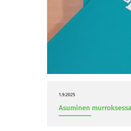
1.9.2025
Asu­mi­nen mur­rok­ses­sa: 