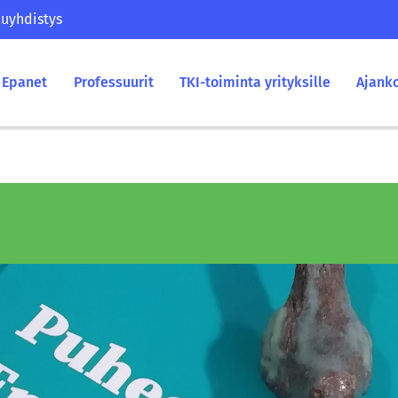
uyhdistys
Epanet
Professuurit
TKI-toiminta yrityksille
Ajank