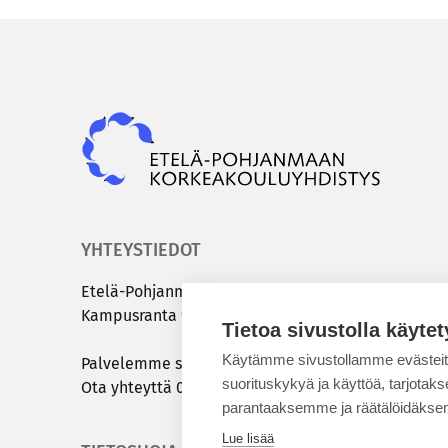
Epky
YHTEYSTIEDOT
Etelä-​Pohjanmaan kor­kea­kou­lu­yh­dis­tys
Kam­pus­ran­ta 9 C | 60320 Sei­nä­jo­ki
Tietoa sivustolla käytet
Käytämme sivustollamme evästei
Pal­ve­lem­me sinua ar­ki­sin klo 8.00 – 15.00
suorituskykyä ja käyttöä, tarjot
Ota yh­teyt­tä
050 431 7072
tai
info@epky.fi
parantaaksemme ja räätälöidäksem
Lue lisää