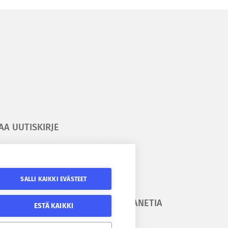
AA UUTISKIRJE
ilaa kesäyliopiston uutiskirje
ilaa Epanetin uutiskirje
SALLI KAIKKI EVÄSTEET
URAA
SEURAA EPANETIA
ESTÄ KAIKKI
SÄYLIOPISTOA
Epanetin Twitter