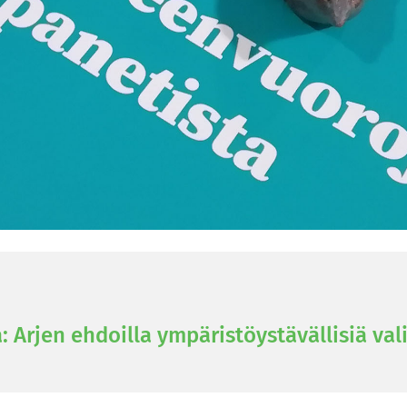
Arjen eh­doil­la ym­pä­ris­töys­tä­väl­li­siä va­li