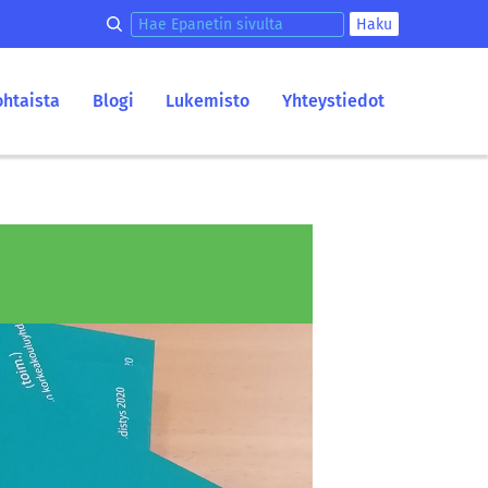
Hae epanetin sivulta
Haku
ohtaista
Blogi
Lukemisto
Yhteystiedot