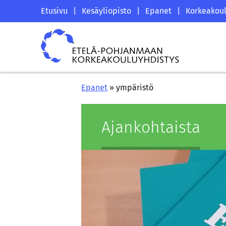
Siirry
Etelä-
Etusivu
|
Kesäyliopisto
|
Epanet
|
Korkeakoul
sisältöön
Pohjanmaan
Etelä-
korkeakouluyhdistyksen
Pohjanmaan
saapumissivu
korkeakouluyhdistys
Epanet
»
ympäristö
Ajan­koh­tais­ta