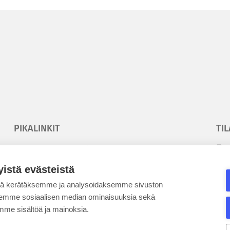
PIKALINKIT
TIL
Korkeakouluyhdistys
T
Kesäyliopisto
T
yistä evästeistä
Epanet
tä kerätäksemme ja analysoidaksemme sivuston
aksemme sosiaalisen median ominaisuuksia sekä
SE
me sisältöä ja mainoksia.
BLOGIT
KE