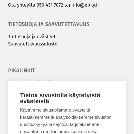
Ota yh­teyt­tä
050 431 7072
tai
info@epky.fi
TIETOSUOJA JA SAAVUTETTAVUUS
Tie­to­suo­ja ja eväs­teet
Saa­vu­tet­ta­vuus­se­los­te
PIKALINKIT
Korkeakouluyhdistys
Kesäyliopisto
Tietoa sivustolla käytetyistä
Epanet
evästeistä
Käytämme sivustollamme evästeitä
BLOGIT
kerätäksemme ja analysoidaksemme sivuston
suorituskykyä ja käyttöä, tarjotaksemme
Kesäyliopiston blogi
sosiaalisen median ominaisuuksia sekä