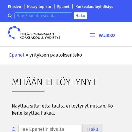
Siirry
Etelä-
|
|
|
Etusivu
Kesäyliopisto
Epanet
Korkeakouluyhdistys
sisältöön
Pohjanmaan
Hae epanetin sivulta
Haku
korkeakouluyhdistyksen
saapumissivu
Etelä-
Pohjanmaan
korkeakouluyhdistys
Epanet
»
yrityksen päätöksenteko
MI­TÄÄN EI LÖY­TY­NYT
Näyt­tää siltä, että tääl­tä ei löy­ty­nyt mi­tään. Ko­
kei­le käyt­tää hakua.
Hae epanetin sivulta
Haku