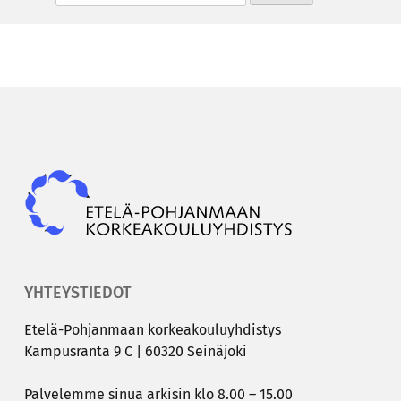
Epky
YHTEYSTIEDOT
Etelä-​Pohjanmaan kor­kea­kou­lu­yh­dis­tys
Kam­pus­ran­ta 9 C | 60320 Sei­nä­jo­ki
Pal­ve­lem­me sinua ar­ki­sin klo 8.00 – 15.00