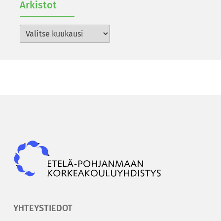
Ar­kis­tot
Arkistot
Epky
YHTEYSTIEDOT