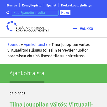
Siirry
Etelä-
|
|
|
Etusivu
Kesäyliopisto
Epanet
Korkeakouluyhdistys
sisältöön
Pohjanmaan
Hae epanetin sivulta
Haku
korkeakouluyhdistyksen
saapumissivu
Etelä-
Pohjanmaan
korkeakouluyhdistys
Epanet
»
Ajankohtaista
»
Tiina Jouppilan väitös:
Virtuaalitodellisuus toi esiin terveydenhuollon
osaamisen yhteisöllisessä tilasuunnittelussa
Ajan­koh­tais­ta
26.9.2025
Tiina Joup­pi­lan väi­tös: Vir­tu­aa­li­