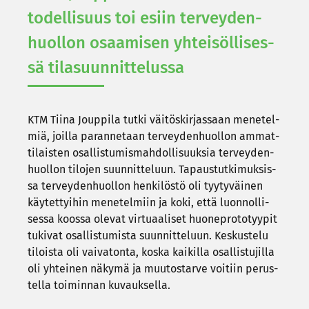
to­del­li­suus toi esiin ter­vey­den­
huol­lon osaa­mi­sen yh­tei­söl­li­ses­
sä ti­la­suun­nit­te­lus­sa
KTM Tiina Joup­pi­la tutki väi­tös­kir­jas­saan me­ne­tel­
miä, joil­la pa­ran­ne­taan ter­vey­den­huol­lon am­mat­
ti­lais­ten osal­lis­tu­mis­mah­dol­li­suuk­sia ter­vey­den­
huol­lon ti­lo­jen suun­nit­te­luun. Ta­paus­tut­ki­muk­sis­
sa ter­vey­den­huol­lon hen­ki­lös­tö oli tyy­ty­väi­nen
käy­tet­tyi­hin me­ne­tel­miin ja koki, että luon­nol­li­
ses­sa koos­sa ole­vat vir­tu­aa­li­set huo­ne­pro­to­tyy­pit
tu­ki­vat osal­lis­tu­mis­ta suun­nit­te­luun. Kes­kus­te­lu
ti­lois­ta oli vai­va­ton­ta, koska kai­kil­la osal­lis­tu­jil­la
oli yh­tei­nen nä­ky­mä ja muu­tos­tar­ve voi­tiin pe­rus­
tel­la toi­min­nan ku­vauk­sel­la.