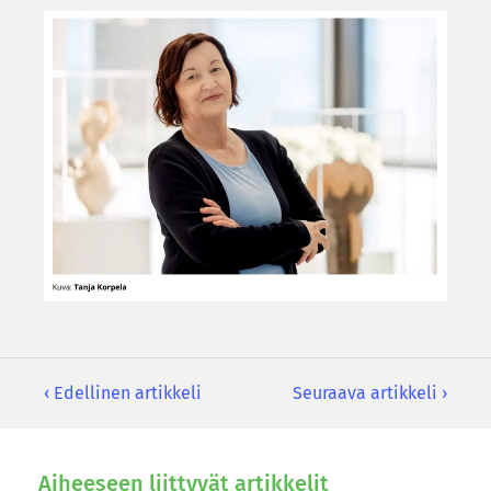
‹ Edellinen artikkeli
Seuraava artikkeli ›
Ai­hee­seen liit­ty­vät ar­tik­ke­lit