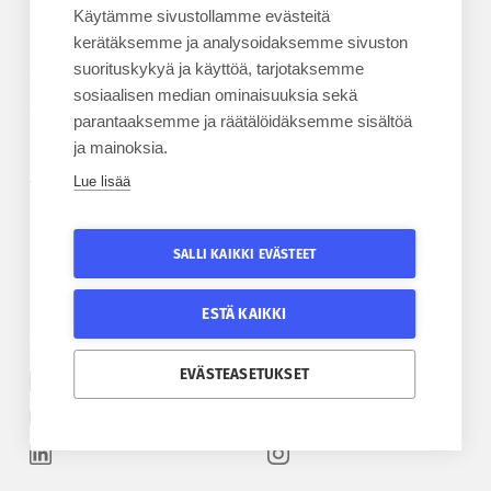
Käytämme sivustollamme evästeitä
BLOGIT
kerätäksemme ja analysoidaksemme sivuston
suorituskykyä ja käyttöä, tarjotaksemme
Kesäyliopiston blogi
sosiaalisen median ominaisuuksia sekä
Epanet-blogi
parantaaksemme ja räätälöidäksemme sisältöä
ja mainoksia.
Lue lisää
TILAA UUTISKIRJE
Tilaa kesäyliopiston uutiskirje
SALLI KAIKKI EVÄSTEET
Tilaa Epanetin uutiskirje
ESTÄ KAIKKI
SEURAA KESÄYLIOPISTOA
SEURAA EPANETIA
EVÄSTEASETUKSET
Etelä-Pohjanmaan kesäyliopiston Facebook
Epanetin Twitter
Etelä-Pohjanmaan kesäyliopiston Instagram
Epanetin Facebook
Etelä-Pohjanmaan kesäyliopiston Linkedin
Epanetin Instagram