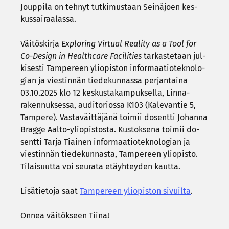
Joup­pi­la on teh­nyt tut­ki­mus­taan Sei­nä­joen kes­
kus­sai­raa­las­sa.
Väi­tös­kir­ja
Exploring Vir­tual Rea­li­ty as a Tool for
Co-​Design in Healthca­re Faci­li­ties
tar­kas­te­taan jul­
ki­ses­ti Tam­pe­reen yli­opis­ton in­for­maa­tio­tek­no­lo­
gian ja vies­tin­nän tie­de­kun­nas­sa per­jan­tai­na
03.10.2025 klo 12 kes­kus­ta­kam­puk­sel­la, Linna-​
rakennuksessa, au­di­to­rios­sa K103 (Ka­le­van­tie 5,
Tam­pe­re). Vas­ta­väit­tä­jä­nä toi­mii do­sent­ti Jo­han­na
Brag­ge Aalto-​yliopistosta. Kus­tok­se­na toi­mii do­
sent­ti Tarja Tiai­nen in­for­maa­tio­tek­no­lo­gian ja
vies­tin­nän tie­de­kun­nas­ta, Tam­pe­reen yli­opis­to.
Ti­lai­suut­ta voi seu­ra­ta etäyh­tey­den kaut­ta.
Li­sä­tie­to­ja saat
Tam­pe­reen yli­opis­ton si­vuil­ta
.
Onnea väi­tök­seen Tiina!