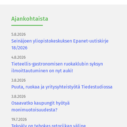
Ajan­koh­tais­ta
5.8.2026
Seinäjoen yliopistokeskuksen Epanet-uutiskirje
18/2026
4.8.2026
Tieteellis-gastronomisen ruokaklubin syksyn
ilmoittautuminen on nyt auki!
3.8.2026
Puuta, ruokaa ja yritysyhteistyötä Tiedestudiossa
3.8.2026
Osaavatko kaupungit hyötyä
monimuotoisuudesta?
19.7.2026
Tekoäly on tehokas retoriikan väline