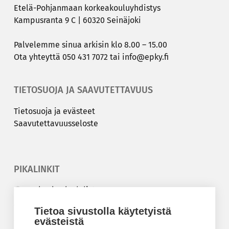
Etelä-​Pohjanmaan kor­kea­kou­lu­yh­dis­tys
Kam­pus­ran­ta 9 C | 60320 Sei­nä­jo­ki
Pal­ve­lem­me sinua ar­ki­sin klo 8.00 – 15.00
Ota yh­teyt­tä
050 431 7072
tai
info@epky.fi
TIETOSUOJA JA SAAVUTETTAVUUS
Tie­to­suo­ja ja eväs­teet
Saa­vu­tet­ta­vuus­se­los­te
PIKALINKIT
Korkeakouluyhdistys
Kesäyliopisto
Tietoa sivustolla käytetyistä
Epanet
evästeistä