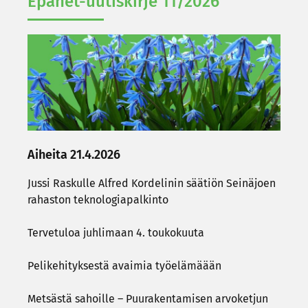
Epanet-​uutiskirje 11/2026
Aiheita 21.4.2026
Jussi Ras­kul­le Al­fred Kor­de­li­nin sää­tiön Sei­nä­joen
ra­has­ton tek­no­lo­gia­pal­kin­to
Ter­ve­tu­loa juh­li­maan 4. tou­ko­kuu­ta
Pe­li­ke­hi­tyk­ses­tä avai­mia työ­elä­määän
Met­säs­tä sa­hoil­le – Puu­ra­ken­ta­mi­sen ar­vo­ket­jun