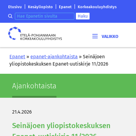
Siirry
Etelä-
|
|
|
Etusivu
Kesäyliopisto
Epanet
Korkeakouluyhdistys
sisältöön
Pohjanmaan
Hae epanetin sivulta
Haku
korkeakouluyhdistyksen
saapumissivu
Etelä-
Pohjanmaan
korkeakouluyhdistys
Epanet
»
epanet-ajankohtaista
»
Seinäjoen
yliopistokeskuksen Epanet-uutiskirje 11/2026
Ajan­koh­tais­ta
21.4.2026
Sei­nä­joen yli­opis­to­kes­kuk­sen