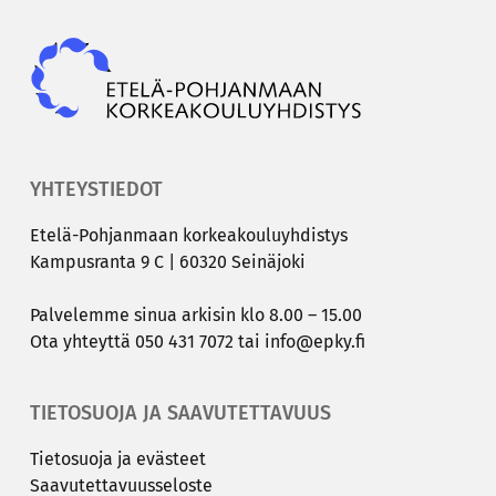
Epky
YHTEYSTIEDOT
Etelä-​Pohjanmaan kor­kea­kou­lu­yh­dis­tys
Kam­pus­ran­ta 9 C | 60320 Sei­nä­jo­ki
Pal­ve­lem­me sinua ar­ki­sin klo 8.00 – 15.00
Ota yh­teyt­tä
050 431 7072
tai
info@epky.fi
TIETOSUOJA JA SAAVUTETTAVUUS
Tie­to­suo­ja ja eväs­teet
Saa­vu­tet­ta­vuus­se­los­te