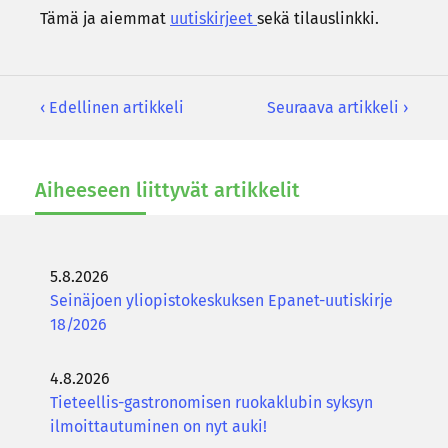
Tämä ja ai­em­mat
uu­tis­kir­jeet
sekä ti­laus­link­ki.
‹ Edellinen artikkeli
Seuraava artikkeli ›
Ai­hee­seen liit­ty­vät ar­tik­ke­lit
5.8.2026
Seinäjoen yliopistokeskuksen Epanet-uutiskirje
18/2026
4.8.2026
Tieteellis-gastronomisen ruokaklubin syksyn
ilmoittautuminen on nyt auki!