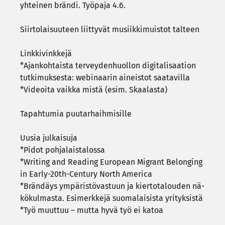
yh­tei­nen brän­di. Työ­pa­ja 4.6.
Siir­to­lai­suu­teen liit­ty­vät musiik­ki­muis­tot tal­teen
Link­ki­vink­ke­jä
*Ajan­koh­tais­ta ter­vey­den­huol­lon di­gi­ta­li­saa­tion
tut­ki­muk­ses­ta: webinaarin ai­neis­tot saa­ta­vil­la
*Vi­deoi­ta vaik­ka mistä (esim. Skaa­las­ta)
Ta­pah­tu­mia puu­tar­haih­mi­sil­le
Uusia jul­kai­su­ja
*Pidot poh­ja­lais­ta­los­sa
*Writing and Rea­ding Eu­ro­pean Mi­grant Be­lon­ging
in Early-​20th-​Century North Ame­rica
*Brän­däys ym­pä­ris­tö­vas­tuun ja kier­to­ta­lou­den nä­
kö­kul­mas­ta. Esi­merk­ke­jä suo­ma­lai­sis­ta yri­tyk­sis­tä
*Työ muut­tuu – mutta hyvä työ ei katoa